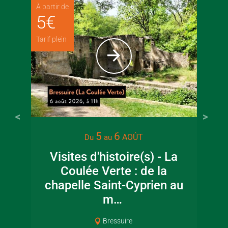
À partir de
5
€
Tarif plein
5
6
AOÛT
Du
au
Visites d'histoire(s) - La
Coulée Verte : de la
chapelle Saint-Cyprien au
m…
Bressuire