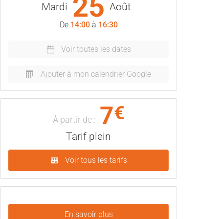
25
Mardi
Août
De
14:00
à
16:30
Voir toutes les dates
Ajouter à mon calendrier Google
7
€
À partir de :
Tarif plein
Voir tous les tarifs
En savoir plus