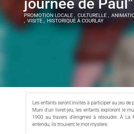
journée de Paul"
PROMOTION LOCALE , CULTURELLE , ANIMATI
, VISITE , HISTORIQUE
À COURLAY
Les enfants seront invités à participer au jeu de p
Muni d’un livret-jeu, les enfants explorent le m
1900 au travers d’énigmes à résoudre. À La f
entendu, ils trouvent le mot mystère.