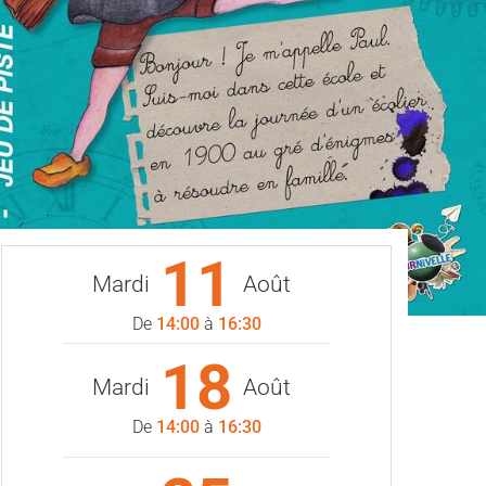
11
Mardi
Août
De
14:00
à
16:30
18
Mardi
Août
De
14:00
à
16:30