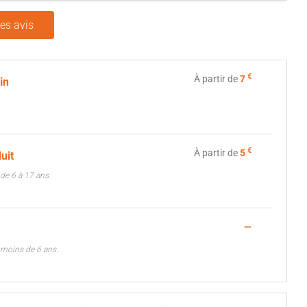
les avis
€
À partir de
7
ein
.
€
À partir de
5
duit
 de 6 à 17 ans.
—
 moins de 6 ans.