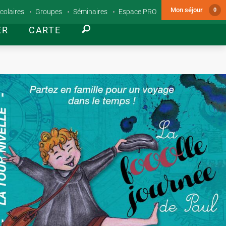
Mon séjour
0
colaires
Groupes
Séminaires
Espace PRO
ER
CARTE