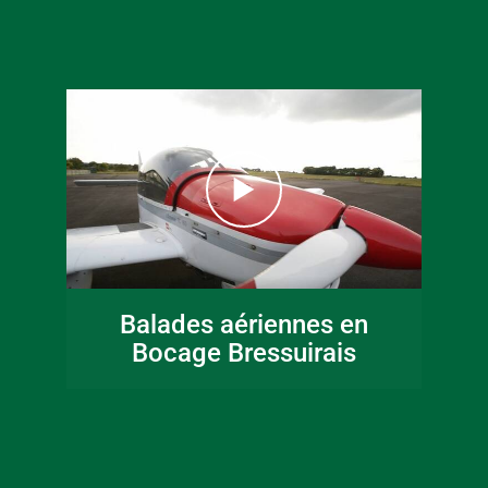
16 juin 2026
Fête de la musique
Balades aériennes en
en Bocage
Bocage Bressuirais
Bressuirais