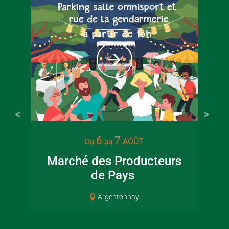
22 juin 2026
16 juin 2
6
7
AOÛT
Du
au
Visite guidée en
Fête de la
Marché des Producteurs
canoë en Bocage
en Boc
de Pays
Pat
Bressuirais
Bressui
Argentonnay