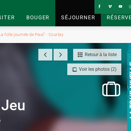
S
SITER
BOUGER
SÉJOURNER
RÉSERV
La folle journée de Paul" - Courlay
Retour à la liste
Voir les photos (2)
- Jeu
e