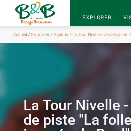
EXPLORER
VI
Accueil
/
Séjourner
/
Agenda
/
La Tour Nivelle - Jeu de piste "
La Tour Nivelle 
de piste "La foll