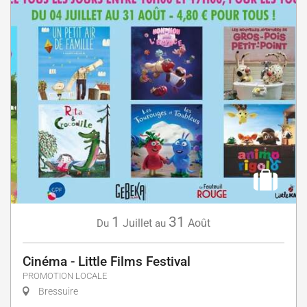
1
31
Juillet
Août
Du
au
Cinéma - Little Films Festival
PROMOTION LOCALE
Bressuire