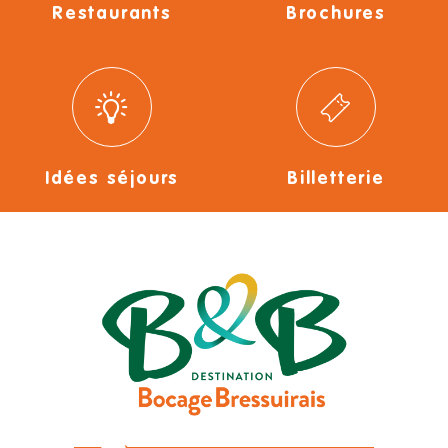
Restaurants
Brochures
Idées séjours
Billetterie