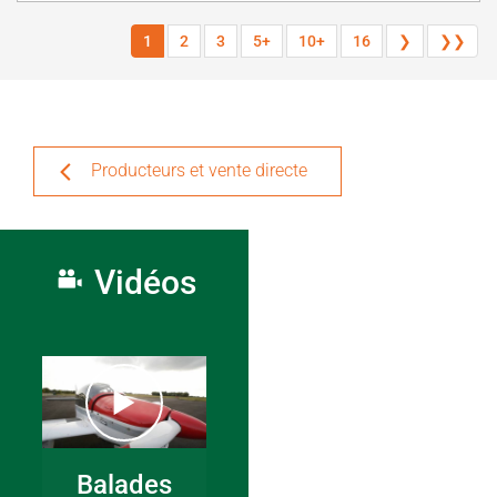
1
2
3
5+
10+
16
❯
❯❯
Producteurs et vente directe
Vidéos
Balades