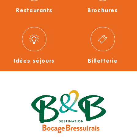
Restaurants
Brochures
Idées séjours
Billetterie