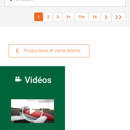
1
2
3
5+
10+
16
❯
❯❯
Producteurs et vente directe
Vidéos