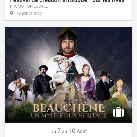
PROMOTION LOCALE
Argentonnay
7
10
Août
Du
au