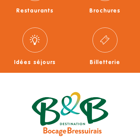
Restaurants
Brochures
Idées séjours
Billetterie