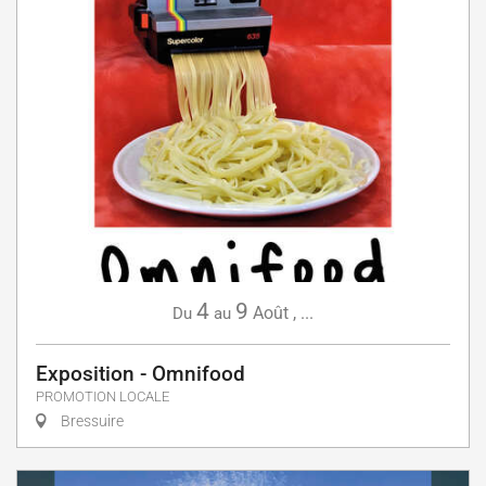
4
9
Août
,
...
Du
au
Exposition - Omnifood
PROMOTION LOCALE
Bressuire