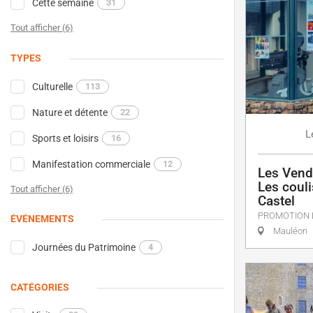
Cette semaine
31
Tout afficher (6)
TYPES
Culturelle
113
Nature et détente
22
L
Sports et loisirs
16
Manifestation commerciale
12
Les Vend
Les coul
Tout afficher (6)
Castel
PROMOTION 
ÉVÉNEMENTS
Mauléon
Journées du Patrimoine
4
CATÉGORIES