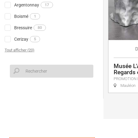
Argentonnay
17
Boismé
1
Bressuire
80
Cerizay
5
D
Tout afficher (20)
Musée L'
Regards 
PROMOTION 
Mauléon