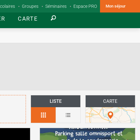
colaires
Groupes
Séminaires
Espace PRO
Mon séjour
ER
CARTE
LISTE
CARTE