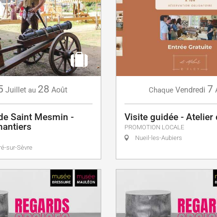
5
28
7
Juillet
Août
Vendredi
au
Chaque
de Saint Mesmin -
Visite guidée - Atelier 
hantiers
PROMOTION LOCALE
Nueil-les-Aubiers
ré-sur-Sèvre