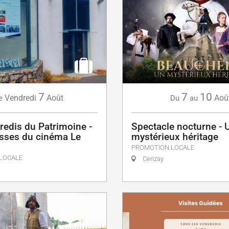
7
7
10
Vendredi
Août
Aoû
e
Du
au
redis du Patrimoine -
Spectacle nocturne - 
isses du cinéma Le
mystérieux héritage
PROMOTION LOCALE
LOCALE
Cerizay