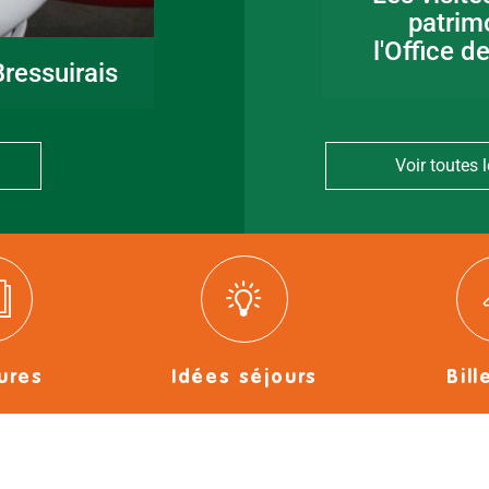
en Bocage
patrim
Bressuirais
l'Office d
ressuirais
Voir toutes l
ures
Idées séjours
Bill