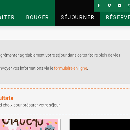
S
SITER
BOUGER
SÉJOURNER
RÉSERV
rémenter agréablement votre séjour dans ce territoire plein de vie !
nvoyer vos informations via le
formulaire en ligne
.
ultats
d choix pour préparer votre séjour