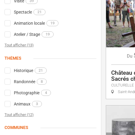
Visite
39
Spectacle
21
Animation locale
19
Atelier / Stage
19
Tout afficher (13)
Du
THÈMES
Historique
21
Château 
Sacrés c
Randonnée
8
CULTURELLE
Saint-And
Photographie
4
Animaux
3
Tout afficher (12)
COMMUNES