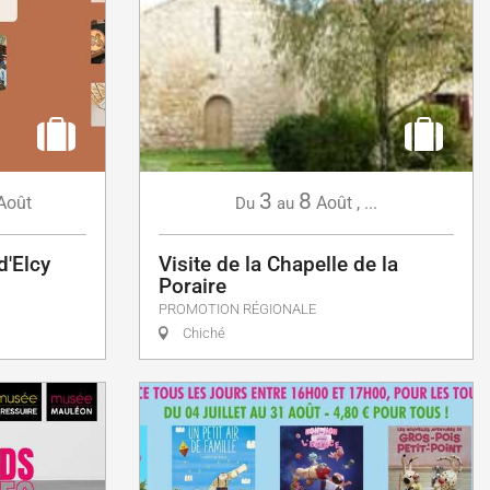
3
8
Août
Août
,
...
Du
au
d'Elcy
Visite de la Chapelle de la
Poraire
PROMOTION RÉGIONALE
Chiché