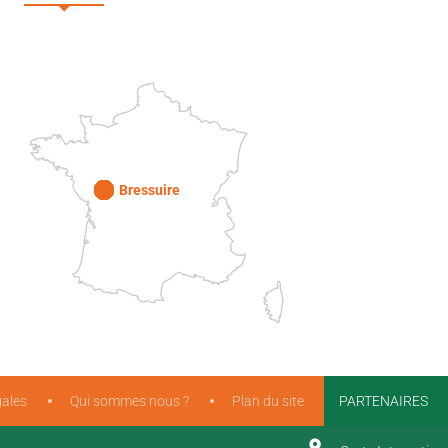
DEUX-SÈVRES
Paris
Bressuire
ales
Qui sommes nous ?
Plan du site
PARTENAIRES