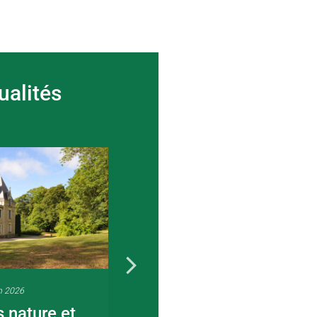
ualités
n 2026
22 juin 2026
s nature et
Visite guidée en