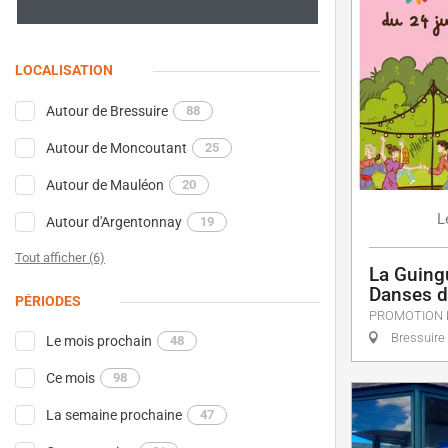
LOCALISATION
Autour de Bressuire
88
Autour de Moncoutant
25
Autour de Mauléon
20
L
Autour d'Argentonnay
19
Tout afficher (6)
La Guing
Danses d
PÉRIODES
PROMOTION 
Bressuire
Le mois prochain
48
Ce mois
98
La semaine prochaine
47