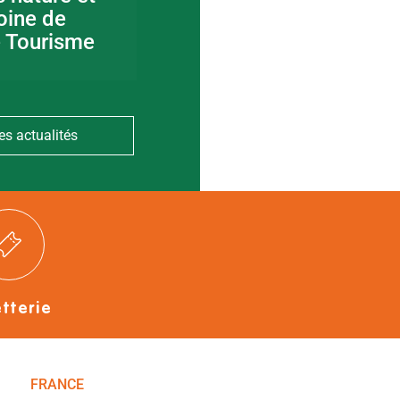
oine de
canoë en Bocage
e Tourisme
Bressuirais
es actualités
etterie
FRANCE
NOUVELLE-AQUITAINE