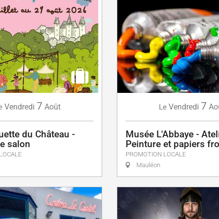
7
7
Vendredi
Août
Vendredi
Ao
e
Le
uette du Château -
Musée L'Abbaye - Ateli
e salon
Peinture et papiers fr
LOCALE
PROMOTION LOCALE
Mauléon