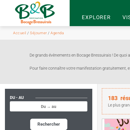
EXPLORER
VI
Accueil
/
Séjourner
/
Agenda
De grands évènements en Bocage Bressuirais ! De quoi ag
Pour faire connaître votre manifestation gratuitement, e
183
rés
DU - AU
Le plus gran
Rechercher