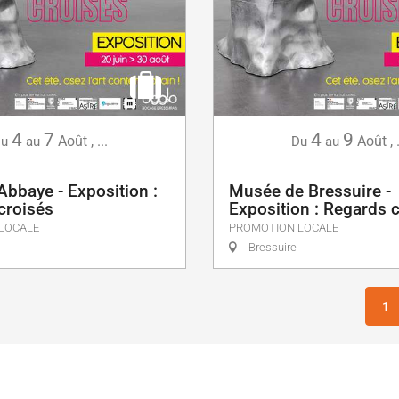
4
7
4
9
Août
,
...
Août
,
u
au
Du
au
Abbaye - Exposition :
Musée de Bressuire -
croisés
Exposition : Regards 
LOCALE
PROMOTION LOCALE
Bressuire
1