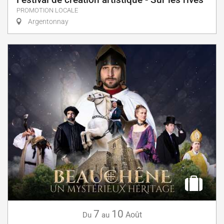
PROMOTION LOCALE
Argentonnay
7
10
Août
Du
au