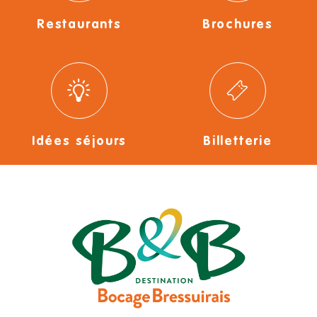
Restaurants
Brochures
Idées séjours
Billetterie