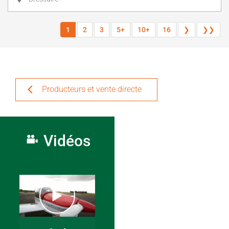
1
2
3
5+
10+
16
❯
❯❯
Producteurs et vente directe
Vidéos