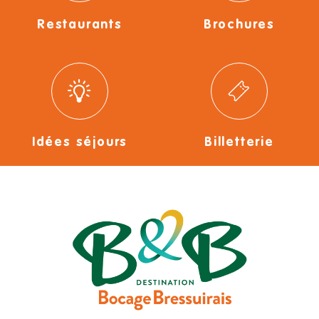
Restaurants
Brochures
Idées séjours
Billetterie