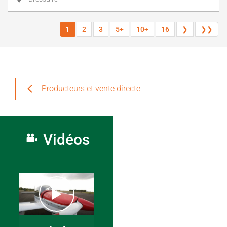
1
2
3
5+
10+
16
❯
❯❯
Producteurs et vente directe
Vidéos