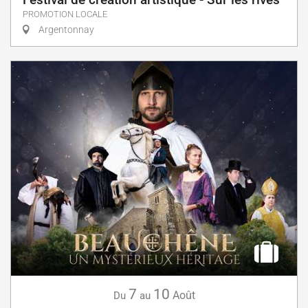
PROMOTION LOCALE
Argentonnay
7
10
Août
Du
au