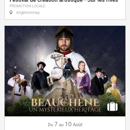
PROMOTION LOCALE
Argentonnay
7
10
Août
Du
au