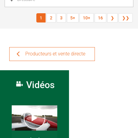
1
2
3
5+
10+
16
❯
❯❯
Producteurs et vente directe
Vidéos