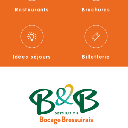
Restaurants
Brochures
Idées séjours
Billetterie