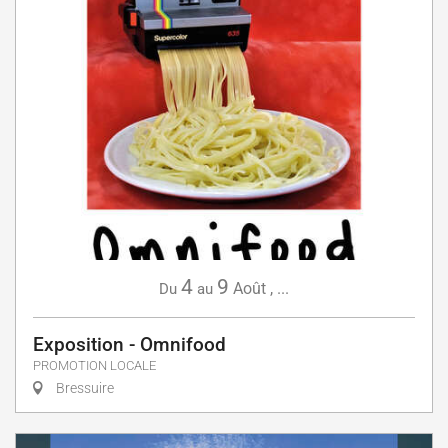
4
9
Août
,
...
Du
au
Exposition - Omnifood
PROMOTION LOCALE
Bressuire