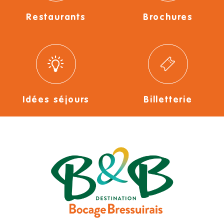
Restaurants
Brochures
Idées séjours
Billetterie