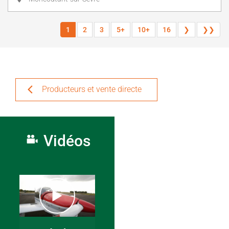
1
2
3
5+
10+
16
❯
❯❯
Producteurs et vente directe
Vidéos