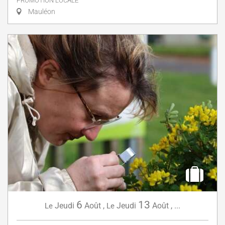
PROMOTION LOCALE
Mauléon
6
13
Jeudi
Août
,
Jeudi
Août
,
...
Le
Le