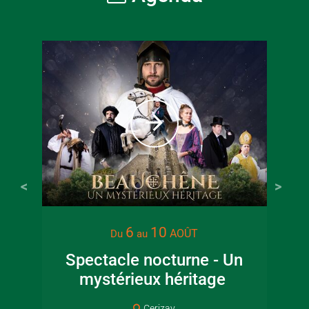
6
10
AOÛT
Du
au
Spectacle nocturne - Un
Sor
mystérieux héritage
Cerizay