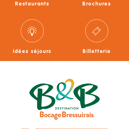
Restaurants
Brochures
Idées séjours
Billetterie