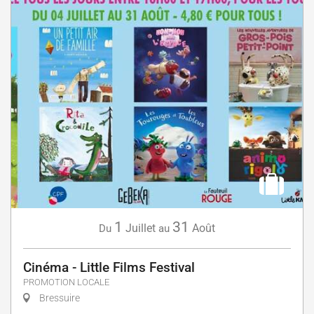
1
31
Juillet
Août
Du
au
Cinéma - Little Films Festival
PROMOTION LOCALE
Bressuire