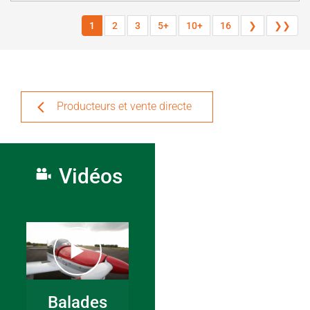
1
2
3
5+
10+
16
❯
❯❯
Producteurs et vente directe
Vidéos
Balades