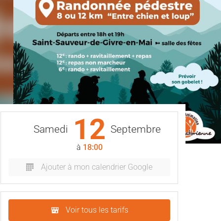
12
Samedi
Septembre
à
18:00
Ajouter à mon calendrier Google
Voir tous les tarifs