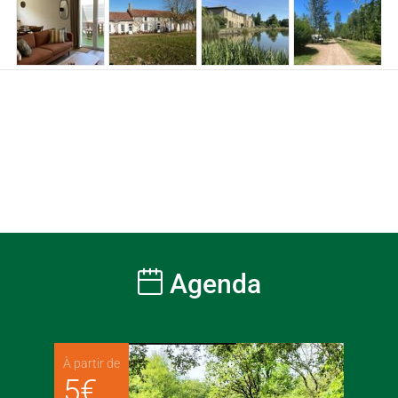
Agenda
À partir de
5
€