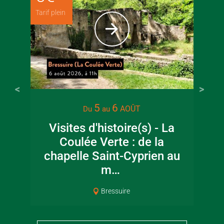
Tarif plein
22 juin 2026
16 juin 2
5
6
AOÛT
Du
au
Visite guidée en
Fête de la
Visites d'histoire(s) - La
canoë en Bocage
en Boc
Coulée Verte : de la
Bressuirais
Bressui
chapelle Saint-Cyprien au
m…
Bressuire