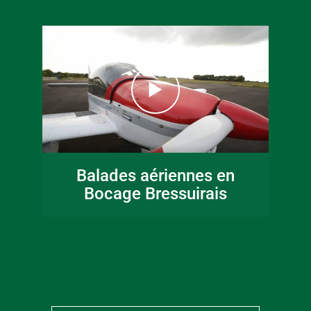
16 juin 2026
Fête de la musique
Balades aériennes en
en Bocage
Bocage Bressuirais
Bressuirais