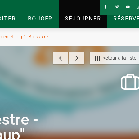
S
SITER
BOUGER
SÉJOURNER
RÉSERV
ien et loup" - Bressuire
Retour à la liste
stre -
oup"