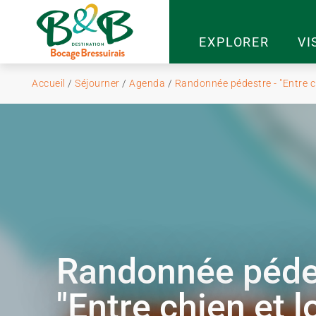
EXPLORER
VI
Accueil
/
Séjourner
/
Agenda
/
Randonnée pédestre - "Entre ch
Randonnée péde
"Entre chien et l