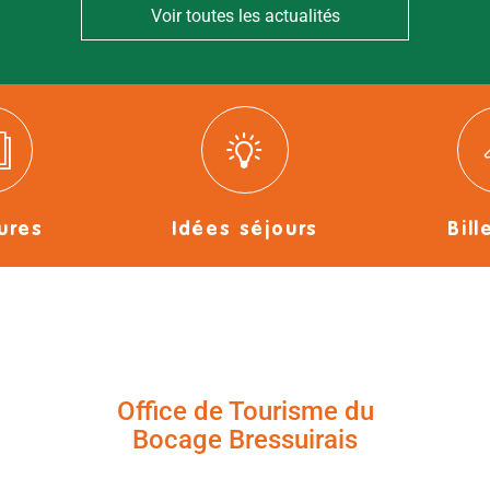
Voir toutes les actualités
ures
Idées séjours
Bill
Office de Tourisme du
Bocage Bressuirais