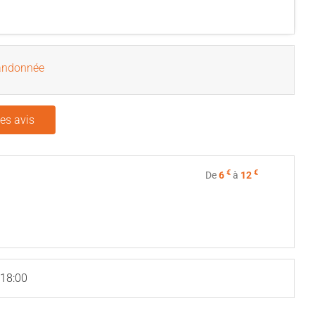
randonnée
les avis
€
€
De
6
à
12
 18:00