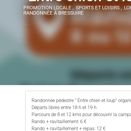
PROMOTION LOCALE , SPORTS ET LOISIRS , LOI
RANDONNÉE
À BRESSUIRE
Randonnée pédestre " Entre chien et loup" organi
Départs libres entre 18 h et 19 h.
Parcours de 8 et 12 kms pour découvrir la camp
Rando + ravitaillement: 6 €
Rando + ravitaillement + repas: 12 €