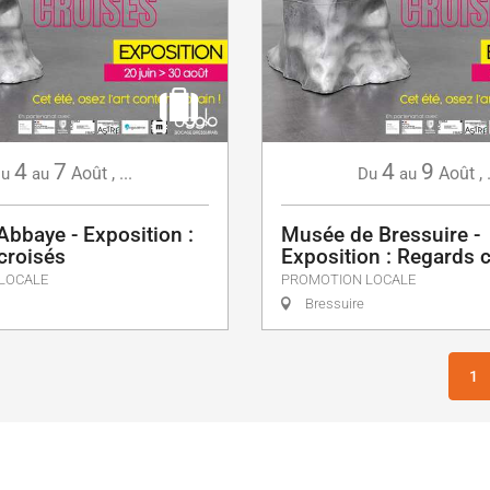
4
7
4
9
Août
,
...
Août
,
u
au
Du
au
Abbaye - Exposition :
Musée de Bressuire -
croisés
Exposition : Regards 
LOCALE
PROMOTION LOCALE
Bressuire
1