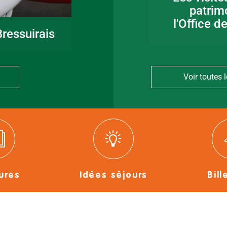
en Bocage
patrim
Bressuirais
l'Office d
ressuirais
Voir toutes l
ures
Idées séjours
Bill