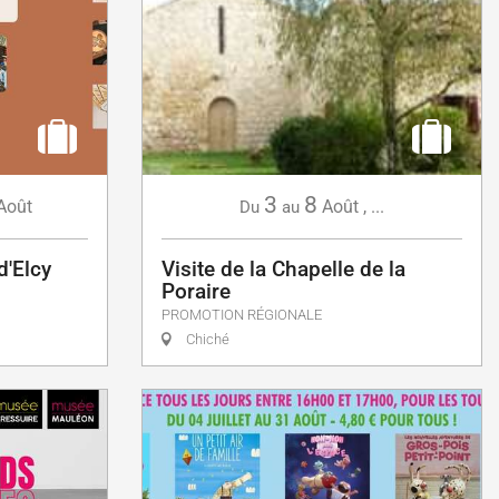
3
8
Août
Août
,
...
Du
au
d'Elcy
Visite de la Chapelle de la
Poraire
PROMOTION RÉGIONALE
Chiché