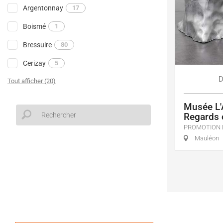
Argentonnay
17
Boismé
1
Bressuire
80
Cerizay
5
D
Tout afficher (20)
Musée L'
Regards 
PROMOTION 
Mauléon