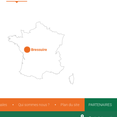
DEUX-SÈVRES
Paris
Bressuire
ales
Qui sommes nous ?
Plan du site
PARTENAIRES