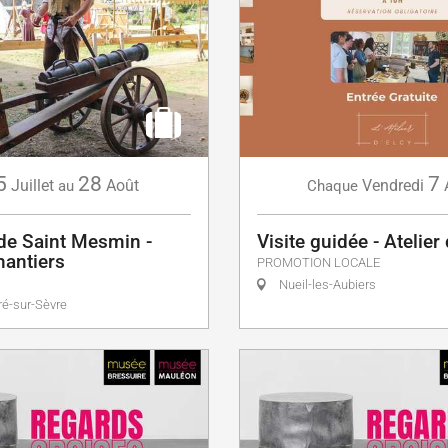
5
28
7
Juillet
Août
Vendredi
au
Chaque
de Saint Mesmin -
Visite guidée - Atelier 
hantiers
PROMOTION LOCALE
Nueil-les-Aubiers
ré-sur-Sèvre