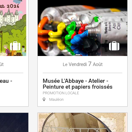
7
ût
Vendredi
Août
Le
eau -
Musée L'Abbaye - Atelier -
Peinture et papiers froissés
PROMOTION LOCALE
Mauléon