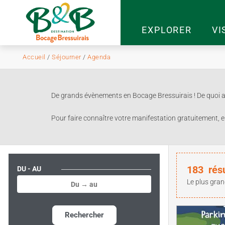
EXPLORER
VI
Accueil
/
Séjourner
/
Agenda
De grands évènements en Bocage Bressuirais ! De quoi ag
Pour faire connaître votre manifestation gratuitement, e
183
rés
DU - AU
Le plus gran
Rechercher