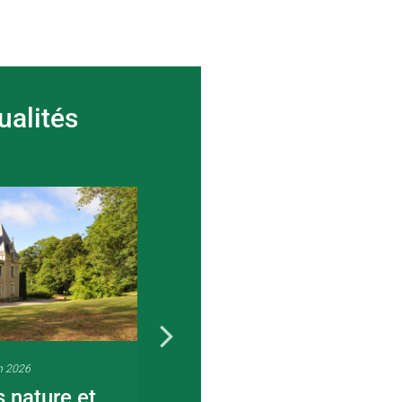
ualités
n 2026
22 juin 2026
s nature et
Visite guidée en