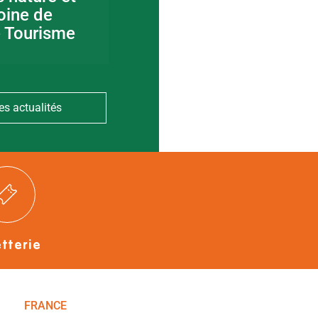
oine de
canoë en Bocage
e Tourisme
Bressuirais
es actualités
etterie
FRANCE
NOUVELLE-AQUITAINE