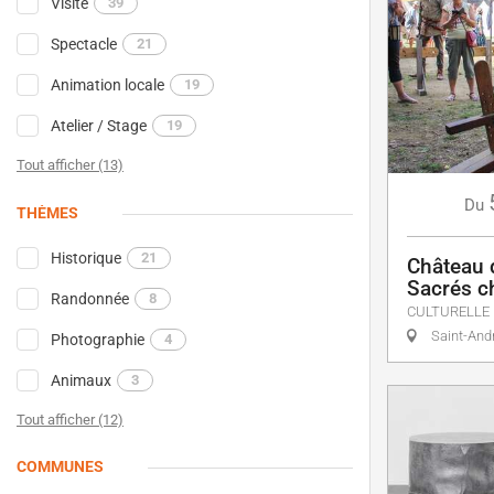
Visite
39
Spectacle
21
Animation locale
19
Atelier / Stage
19
Tout afficher (13)
Du
THÈMES
Historique
21
Château 
Sacrés c
Randonnée
8
CULTURELLE
Saint-And
Photographie
4
Animaux
3
Tout afficher (12)
COMMUNES