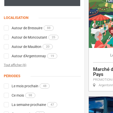
LOCALISATION
Autour de Bressuire
88
Autour de Moncoutant
25
Autour de Mauléon
20
L
Autour d'Argentonnay
19
Tout afficher (6)
Marché d
Pays
PÉRIODES
PROMOTION 
Argenton
Le mois prochain
48
Ce mois
98
La semaine prochaine
47