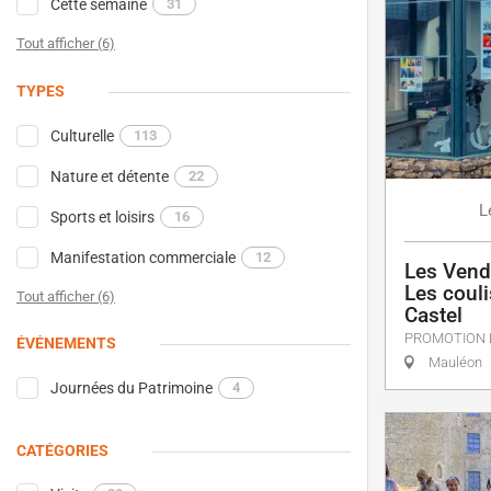
Cette semaine
31
Tout afficher (6)
TYPES
Culturelle
113
Nature et détente
22
L
Sports et loisirs
16
Manifestation commerciale
12
Les Vend
Les coul
Tout afficher (6)
Castel
PROMOTION 
ÉVÉNEMENTS
Mauléon
Journées du Patrimoine
4
CATÉGORIES