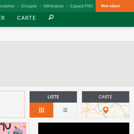
colaires
Groupes
Séminaires
Espace PRO
Mon séjour
ER
CARTE
LISTE
CARTE