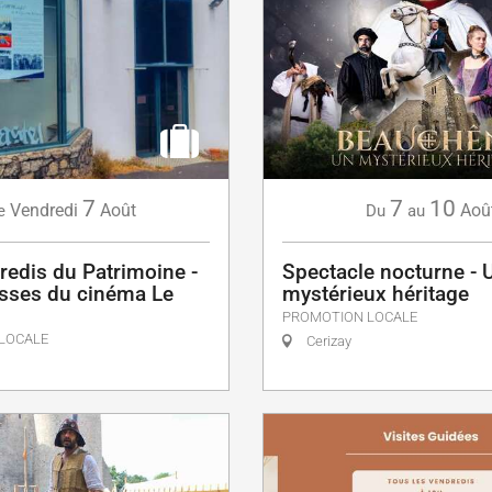
7
7
10
Vendredi
Août
Aoû
e
Du
au
redis du Patrimoine -
Spectacle nocturne - 
isses du cinéma Le
mystérieux héritage
PROMOTION LOCALE
LOCALE
Cerizay