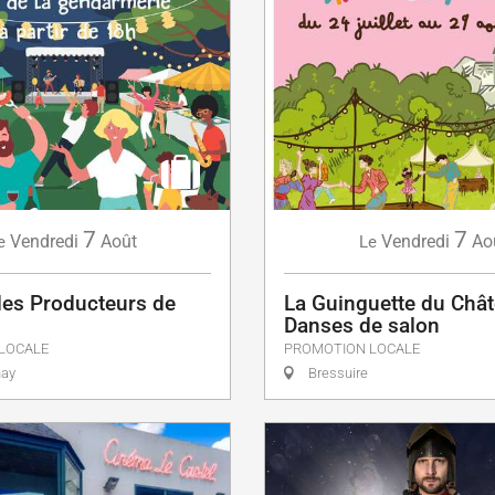
7
7
Vendredi
Août
Vendredi
Ao
e
Le
es Producteurs de
La Guinguette du Chât
Danses de salon
LOCALE
PROMOTION LOCALE
nay
Bressuire