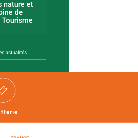
s nature et
Visite guidée en
oine de
canoë en Bocage
e Tourisme
Bressuirais
es actualités
etterie