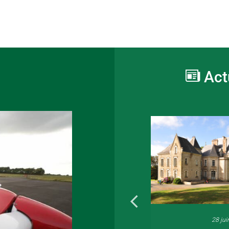
Act
16 juin 2026
28 jui