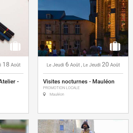
18
6
20
i
Août
Jeudi
Août
,
Jeudi
Août
Le
Le
telier -
Visites nocturnes - Mauléon
PROMOTION LOCALE
Mauléon