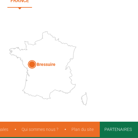
FRANCE
NOUVELLE-AQUITAINE
DEUX-SÈVRES
Paris
Bressuire
ales
Qui sommes nous ?
Plan du site
PARTENAIRES