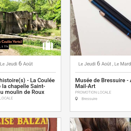
6
6
Jeudi
Août
Jeudi
Août
,
Mard
Le
Le
Le
'histoire(s) - La Coulée
Musée de Bressuire - A
e la chapelle Saint-
Mail-Art
au moulin de Roux
PROMOTION LOCALE
LOCALE
Bressuire