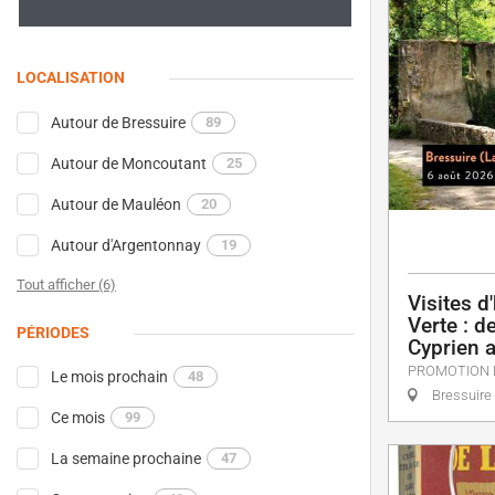
LOCALISATION
Autour de Bressuire
89
Autour de Moncoutant
25
Autour de Mauléon
20
Autour d'Argentonnay
19
Tout afficher (6)
Visites d
Verte : d
PÉRIODES
Cyprien 
PROMOTION 
Le mois prochain
48
Bressuire
Ce mois
99
La semaine prochaine
47