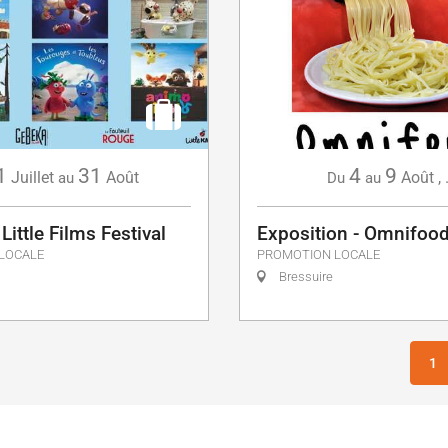
1
31
4
9
Juillet
Août
Août
,
au
Du
au
Little Films Festival
Exposition - Omnifoo
LOCALE
PROMOTION LOCALE
Bressuire
1