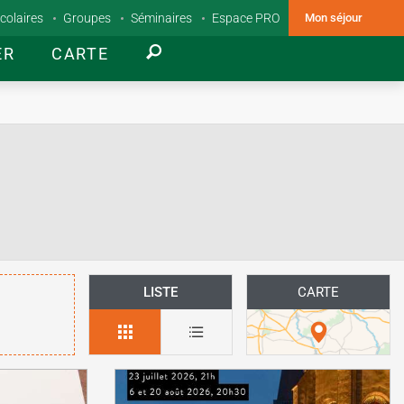
colaires
Groupes
Séminaires
Espace PRO
Mon séjour
ER
CARTE
LISTE
CARTE