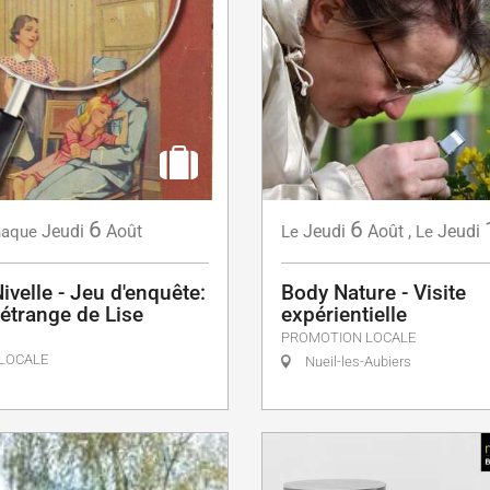
6
6
Jeudi
Août
Jeudi
Août
,
Jeudi
aque
Le
Le
ivelle - Jeu d'enquête:
Body Nature - Visite
étrange de Lise
expérientielle
PROMOTION LOCALE
LOCALE
Nueil-les-Aubiers