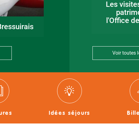
Fête de la musique
Les visite
en Bocage
patrim
Bressuirais
l'Office d
ressuirais
Voir toutes l
ures
Idées séjours
Bill