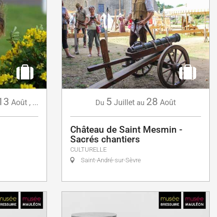
13
5
28
Août
,
...
Juillet
Août
Du
au
Château de Saint Mesmin -
Sacrés chantiers
CULTURELLE
Saint-André-sur-Sèvre