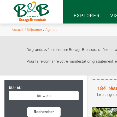
EXPLORER
VI
Accueil
/
Séjourner
/
Agenda
De grands évènements en Bocage Bressuirais ! De quoi ag
Pour faire connaître votre manifestation gratuitement, e
184
rés
DU - AU
Le plus gran
Rechercher