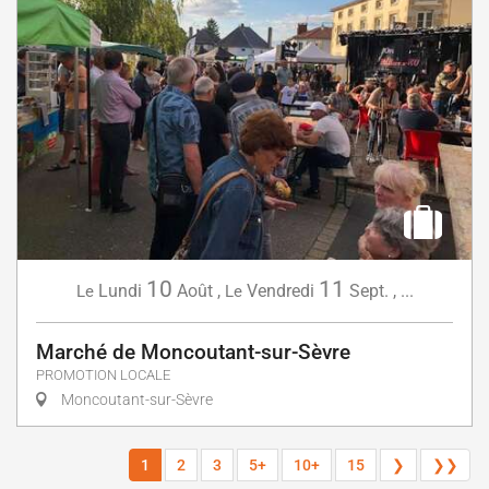
10
11
Lundi
Août
,
Vendredi
Sept.
,
...
Le
Le
Marché de Moncoutant-sur-Sèvre
PROMOTION LOCALE
Moncoutant-sur-Sèvre
1
2
3
5+
10+
15
❯
❯❯