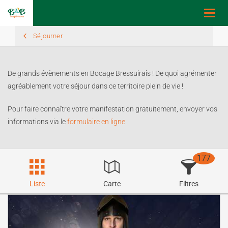
Toggl
navig
Séjourner
De grands évènements en Bocage Bressuirais ! De quoi agrémenter
agréablement votre séjour dans ce territoire plein de vie !
Pour faire connaître votre manifestation gratuitement, envoyer vos
informations via le
formulaire en ligne
.
177
Liste
Carte
Filtres