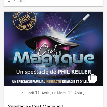
Bressuire
10
11
Lundi
Août
,
Mardi
Août
,
...
Le
Le
Spectacle - C'est Magique !