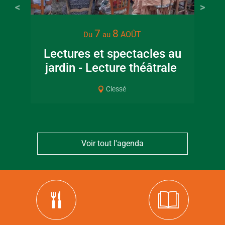
7
8
AOÛT
Du
au
Lectures et spectacles au
jardin - Lecture théâtrale
Co
Clessé
Voir tout l'agenda