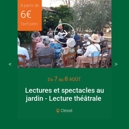
À partir de
6
€
Tarif plein
7
8
AOÛT
Du
au
Lectures et spectacles au
jardin - Lecture théâtrale
Co
Clessé