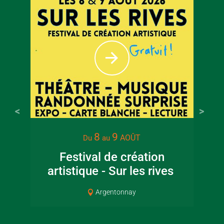
8
9
AOÛT
Du
au
Festival de création
artistique - Sur les rives
Cou
Argentonnay