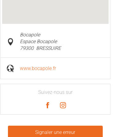
Bocapole
Espace Bocapole
79300
BRESSUIRE
www.bocapole.fr
Suivez-nous sur
Signaler une erreur