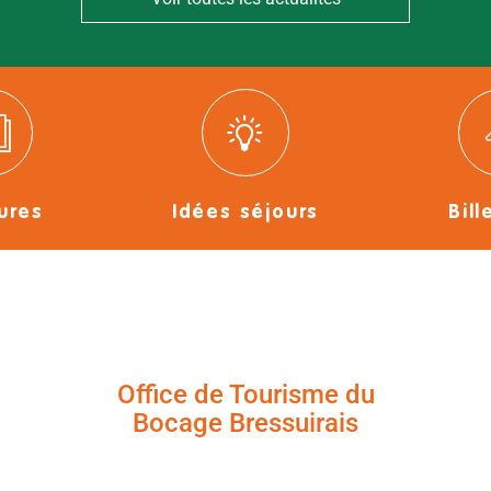
ures
Idées séjours
Bill
Office de Tourisme du
Bocage Bressuirais
+33 (0)5 49 65 10 27