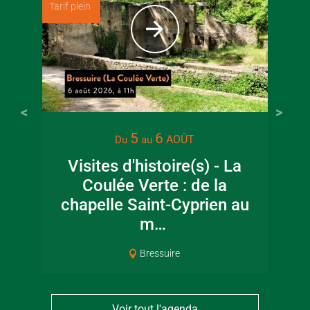
Tarif plein
22 juin 2026
16 juin 2
5
6
AOÛT
Du
au
Visite guidée en
Fête de la
Visites d'histoire(s) - La
canoë en Bocage
en Boc
Coulée Verte : de la
Bressuirais
Bressui
chapelle Saint-Cyprien au
m…
Bressuire
Voir tout l'agenda