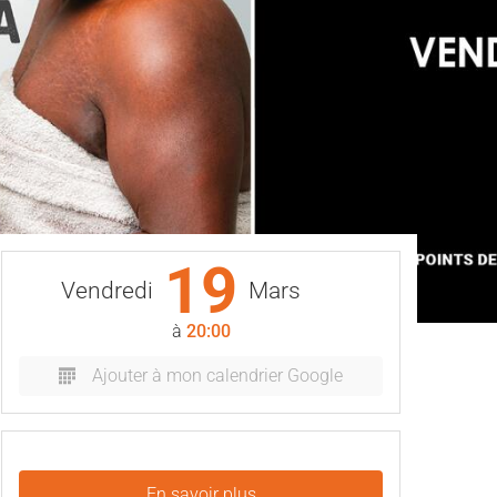
19
Vendredi
Mars
à
20:00
Ajouter à mon calendrier Google
En savoir plus