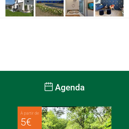
Agenda
À partir de
5
€