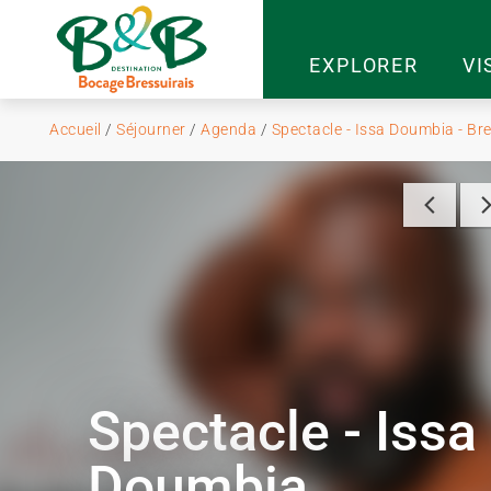
EXPLORER
VI
Accueil
/
Séjourner
/
Agenda
/
Spectacle - Issa Doumbia - Br
Spectacle - Issa
Doumbia