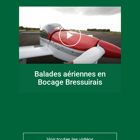
16 juin 2026
Fête de la musique
Balades aériennes en
en Bocage
Bocage Bressuirais
Bressuirais
Voir toutes les vidéos