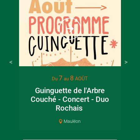
6
€
Tarif ple
7
8
AOÛT
Du
au
Guinguette de l'Arbre
Lec
Couché - Concert - Duo
jar
Rochais
Mauléon