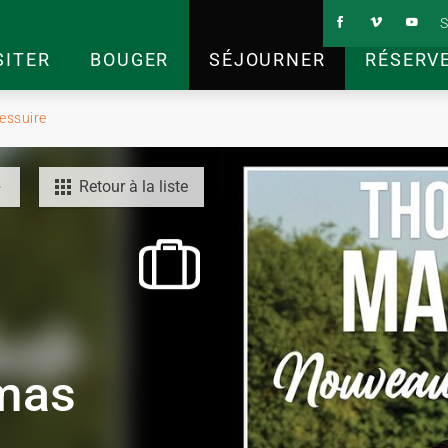
S
SITER
BOUGER
SÉJOURNER
RÉSERV
essuire
Retour à la liste
omas