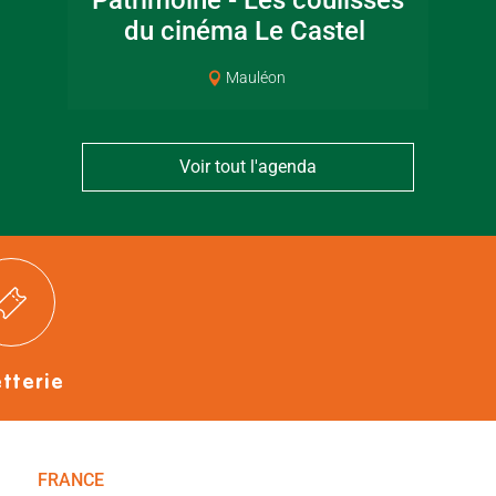
Patrimoine - Les coulisses
Bressuirais
Bressui
du cinéma Le Castel
Mauléon
Voir tout l'agenda
etterie
FRANCE
NOUVELLE-AQUITAINE