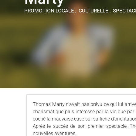
PROMOTION LOCALE , CULTURELLE , SPECTA
Thomas Marty n’avait pas prévu ce qui lui arrive.
charismatique plus intéressé par la vie que par
coché la mauvaise case sur sa fiche d’orientatio
Après le succès de son premier spectacle, T
nouvelles aventures.