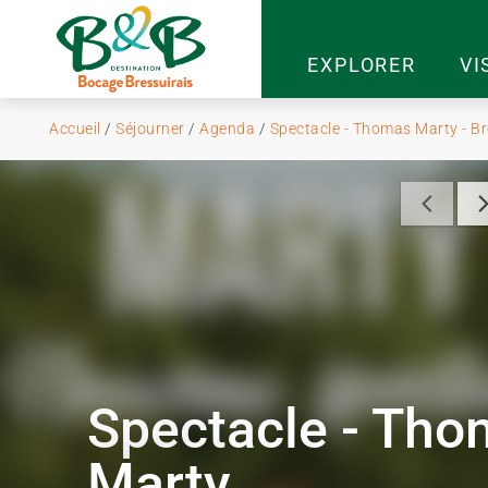
EXPLORER
VI
Accueil
/
Séjourner
/
Agenda
/
Spectacle - Thomas Marty - Br
Spectacle - Th
Marty