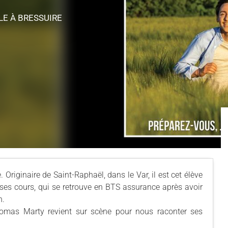
CLE
À BRESSUIRE
 Originaire de Saint-Raphaël, dans le Var, il est cet élève
 ses cours, qui se retrouve en BTS assurance après avoir
n.
homas Marty revient sur scène pour nous raconter ses