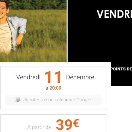
11
Vendredi
Décembre
à
20:00
Ajouter à mon calendrier Google
39
€
À partir de :