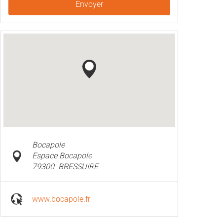
Envoyer
Bocapole
Espace Bocapole
79300
BRESSUIRE
www.bocapole.fr