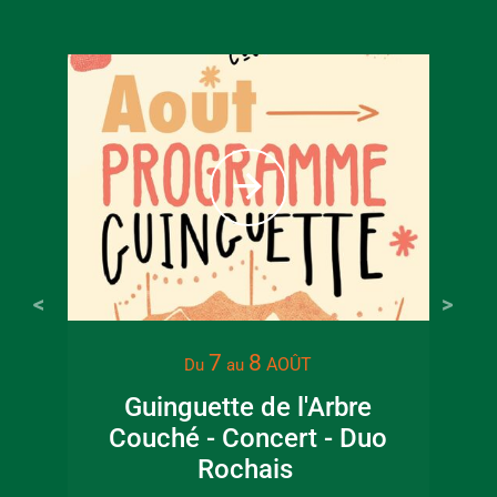
À partir
6
€
Tarif ple
7
8
AOÛT
Du
au
Guinguette de l'Arbre
Lec
Couché - Concert - Duo
jar
Rochais