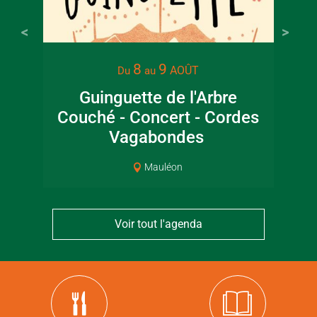
8
9
AOÛT
Du
au
Guinguette de l'Arbre
Couché - Concert - Cordes
ar
Vagabondes
Mauléon
Voir tout l'agenda