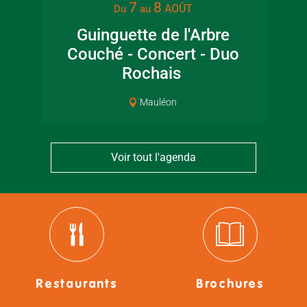
7
8
AOÛT
Du
au
Guinguette de l'Arbre
Lec
Couché - Concert - Duo
jar
Rochais
Mauléon
Voir tout l'agenda
Restaurants
Brochures