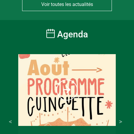
Voir toutes les actualités
Agenda
À partir
6
€
Tarif ple