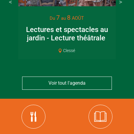
7
8
AOÛT
Du
au
Lectures et spectacles au
jardin - Lecture théâtrale
Co
Clessé
Voir tout l'agenda