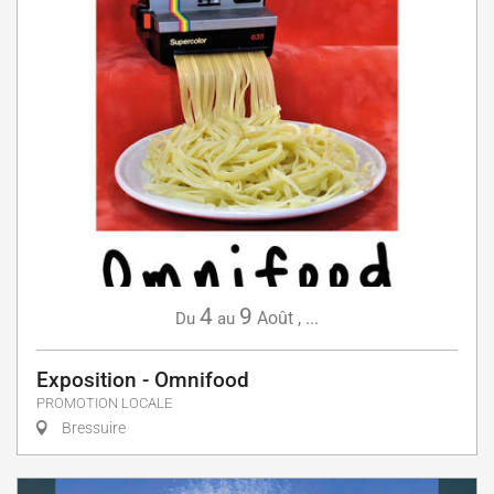
4
9
Août
,
...
Du
au
Exposition - Omnifood
PROMOTION LOCALE
Bressuire