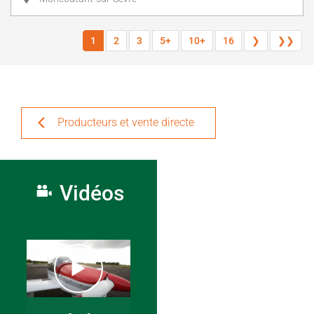
1
2
3
5+
10+
16
❯
❯❯
Producteurs et vente directe
Vidéos