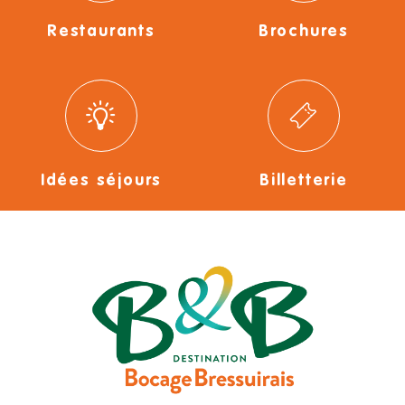
Restaurants
Brochures
Idées séjours
Billetterie