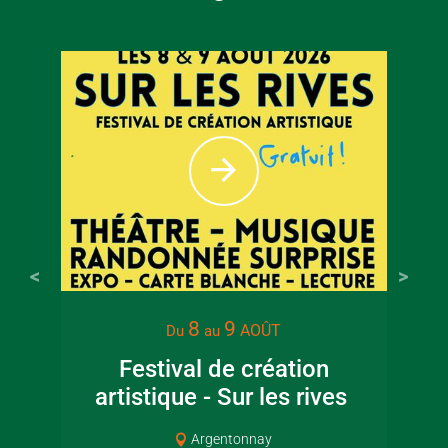
8
9
AOÛT
Du
au
Festival de création
artistique - Sur les rives
Cou
Argentonnay