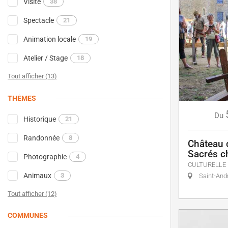
Visite
38
Spectacle
21
Animation locale
19
Atelier / Stage
18
Tout afficher (13)
THÈMES
Du
Historique
21
Randonnée
8
Château 
Sacrés c
Photographie
4
CULTURELLE
Animaux
3
Saint-And
Tout afficher (12)
COMMUNES