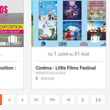
1
31
...
Juillet
Août
Du
au
sition :
Cinéma - Little Films Festival
PROMOTION LOCALE
Bressuire
2
3
5+
10+
16
❯
❯❯