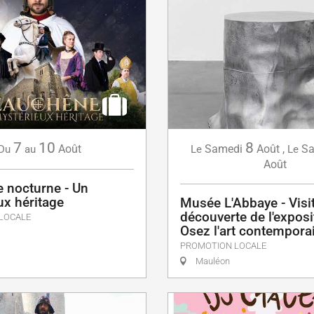
7
10
8
Août
Samedi
Août
,
Sa
Du
au
Le
Le
Août
e nocturne - Un
ux héritage
Musée L'Abbaye - Visi
découverte de l'exposi
LOCALE
Osez l'art contempora
PROMOTION LOCALE
Mauléon