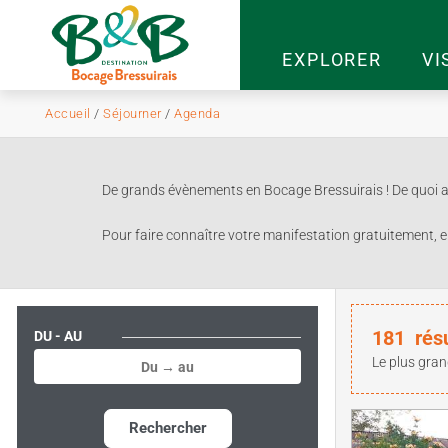
EXPLORER
VI
Accueil
/
Séjourner
/
Agenda
De grands évènements en Bocage Bressuirais ! De quoi ag
Pour faire connaître votre manifestation gratuitement, e
181
rés
DU - AU
Le plus gran
Rechercher