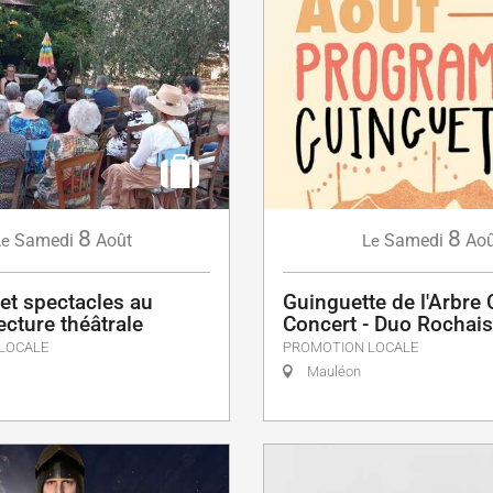
8
8
Samedi
Août
Samedi
Aoû
Le
Le
et spectacles au
Guinguette de l'Arbre
Lecture théâtrale
Concert - Duo Rochais
LOCALE
PROMOTION LOCALE
Mauléon