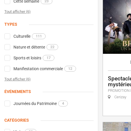
Cette semaine
23
Tout afficher (6)
TYPES
Culturelle
111
Nature et détente
22
Sports et loisirs
17
Manifestation commerciale
12
Spectacl
Tout afficher (6)
mystérie
PROMOTION 
ÉVÉNEMENTS
Cerizay
Journées du Patrimoine
4
CATÉGORIES