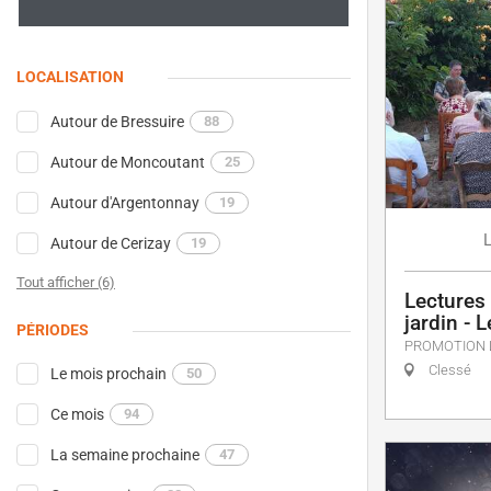
LOCALISATION
Autour de Bressuire
88
Autour de Moncoutant
25
Autour d'Argentonnay
19
Autour de Cerizay
19
Tout afficher (6)
Lectures 
jardin - 
PÉRIODES
PROMOTION 
Clessé
Le mois prochain
50
Ce mois
94
La semaine prochaine
47