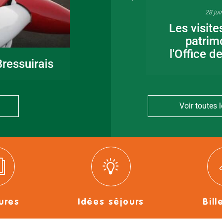
16 juin 2026
28 jui
Fête de la musique
Les visite
en Bocage
patrim
Bressuirais
l'Office d
ressuirais
Voir toutes l
ures
Idées séjours
Bill