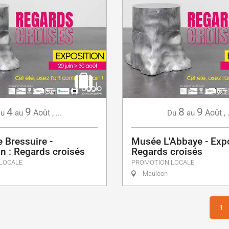
4
9
8
9
Août
,
...
Août
,
u
au
Du
au
 Bressuire -
Musée L'Abbaye - Expo
n : Regards croisés
Regards croisés
LOCALE
PROMOTION LOCALE
Mauléon
1