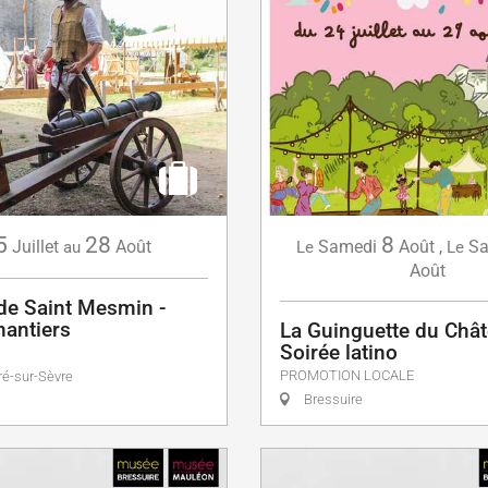
5
28
8
Juillet
Août
Samedi
Août
,
Sa
au
Le
Le
Août
de Saint Mesmin -
hantiers
La Guinguette du Chât
Soirée latino
PROMOTION LOCALE
ré-sur-Sèvre
Bressuire