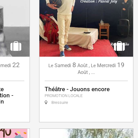
22
8
19
medi
Samedi
Août
,
Mercredi
Le
Le
Août
,
...
te
Théâtre - Jouons encore
tion -
PROMOTION LOCALE
in
Bressuire