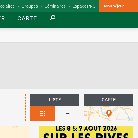
colaires
Groupes
Séminaires
Espace PRO
Mon séjour
ER
CARTE
LISTE
CARTE