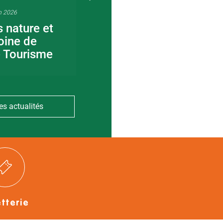
n 2026
22 juin 2026
s nature et
Visite guidée en
oine de
canoë en Bocage
e Tourisme
Bressuirais
es actualités
etterie