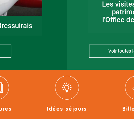
Fête de la musique
Les visite
en Bocage
patrim
Bressuirais
l'Office d
ressuirais
Voir toutes l
ures
Idées séjours
Bill