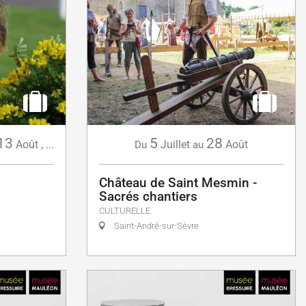
13
5
28
Août
,
...
Juillet
Août
Du
au
Château de Saint Mesmin -
Sacrés chantiers
CULTURELLE
Saint-André-sur-Sèvre