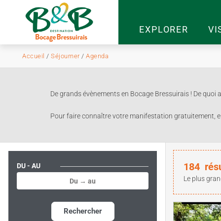
EXPLORER
VI
Accueil
/
Séjourner
/
Agenda
De grands évènements en Bocage Bressuirais ! De quoi ag
Pour faire connaître votre manifestation gratuitement, e
184
rés
DU - AU
Le plus gran
Rechercher