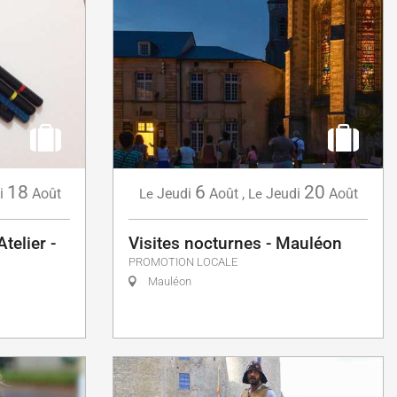
18
6
20
i
Août
Jeudi
Août
,
Jeudi
Août
Le
Le
telier -
Visites nocturnes - Mauléon
PROMOTION LOCALE
Mauléon