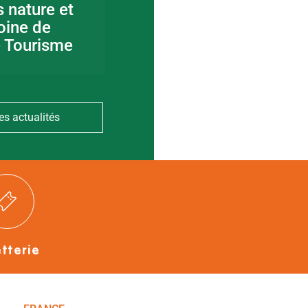
s nature et
Visite guidée en
oine de
canoë en Bocage
e Tourisme
Bressuirais
es actualités
etterie