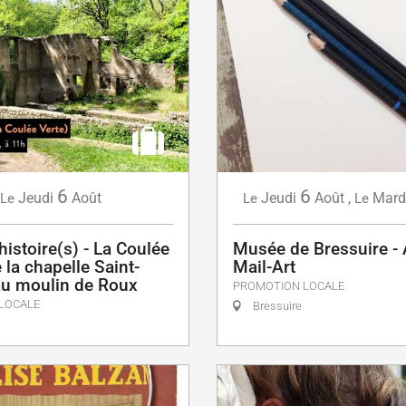
6
6
Jeudi
Août
Jeudi
Août
,
Mard
Le
Le
Le
'histoire(s) - La Coulée
Musée de Bressuire - A
e la chapelle Saint-
Mail-Art
au moulin de Roux
PROMOTION LOCALE
LOCALE
Bressuire