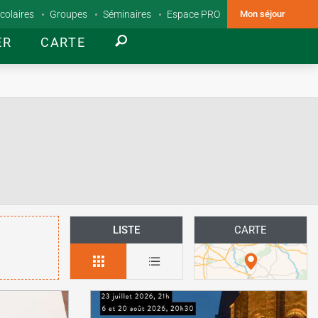
colaires
Groupes
Séminaires
Espace PRO
Mon séjour
ER
CARTE
LISTE
CARTE