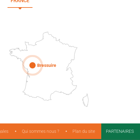
FRANCE
NOUVELLE-AQUITAINE
DEUX-SÈVRES
Paris
Bressuire
ales
Qui sommes nous ?
Plan du site
PARTENAIRES