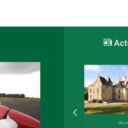
Act
16 juin 2026
28 jui