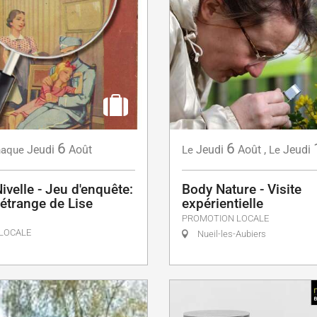
6
6
Jeudi
Août
Jeudi
Août
,
Jeudi
aque
Le
Le
ivelle - Jeu d'enquête:
Body Nature - Visite
étrange de Lise
expérientielle
PROMOTION LOCALE
LOCALE
Nueil-les-Aubiers