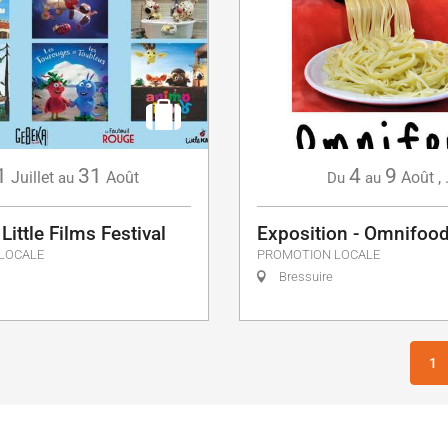
1
31
4
9
Juillet
Août
Août
,
au
Du
au
Little Films Festival
Exposition - Omnifoo
LOCALE
PROMOTION LOCALE
Bressuire
1