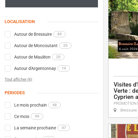
LOCALISATION
Autour de Bressuire
89
Autour de Moncoutant
25
Autour de Mauléon
20
Autour d'Argentonnay
19
Tout afficher (6)
Visites d
Verte : d
PÉRIODES
Cyprien 
PROMOTION 
Le mois prochain
48
Bressuire
Ce mois
99
La semaine prochaine
47