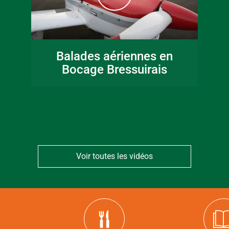
16 juin 2026
Fête de la musique
Balades aériennes en
en Bocage
Bocage Bressuirais
Bressuirais
Voir toutes les vidéos