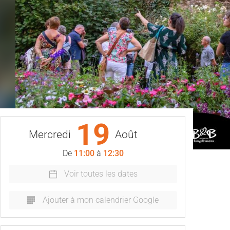
19
Mercredi
Août
De
11:00
à
12:30
Voir toutes les dates
Ajouter à mon calendrier Google