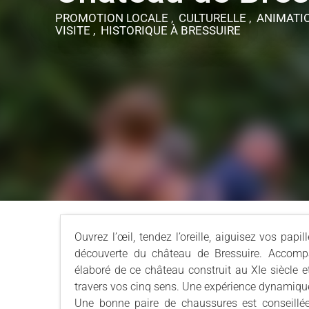
PROMOTION LOCALE , CULTURELLE , ANIMATI
VISITE , HISTORIQUE
À BRESSUIRE
Ouvrez l’œil, tendez l’oreille, aiguisez vos papil
découverte du château de Bressuire. Accompa
élaboré de ce château construit au XIe siècle et
travers vos cinq sens. Une expérience dynamique, 
Une bonne paire de chaussures est conseillée p