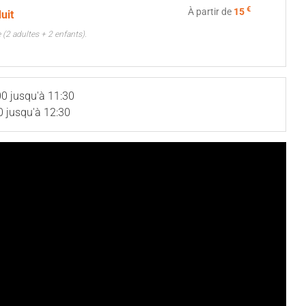
€
À partir de
15
duit
e (2 adultes + 2 enfants).
00 jusqu'à 11:30
0 jusqu'à 12:30