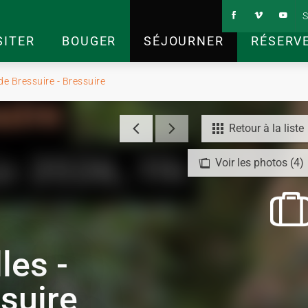
S
SITER
BOUGER
SÉJOURNER
RÉSERV
de Bressuire - Bressuire
Retour à la liste
Voir les photos (4)
les -
suire