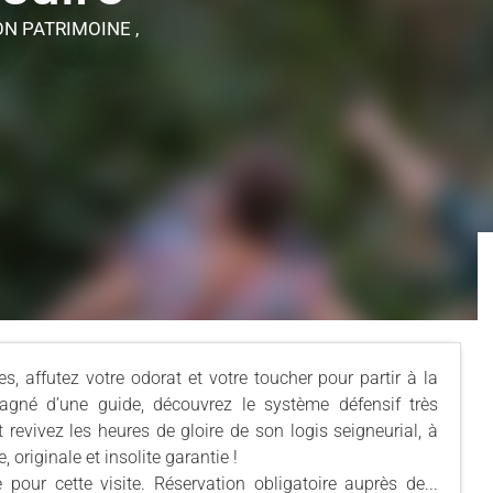
ON PATRIMOINE ,
les, affutez votre odorat et votre toucher pour partir à la
gné d’une guide, découvrez le système défensif très
 revivez les heures de gloire de son logis seigneurial, à
originale et insolite garantie !
our cette visite. Réservation obligatoire auprès de...