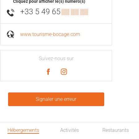
Cliquez pour afficher le(s) numéro(s)
+33 5 49 65
▒▒ ▒▒ ▒▒
www.tourisme-bocage.com
Suivez-nous sur
Signaler une erreur
Hébergements
Activités
Restaurants