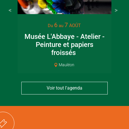
22 juin 2026
16 juin 2
6
7
AOÛT
Du
au
Visite guidée en
Fête de la
Musée L'Abbaye - Atelier -
canoë en Bocage
en Boc
Peinture et papiers
Pat
Bressuirais
Bressui
froissés
Mauléon
Voir tout l'agenda