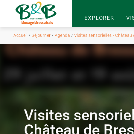
EXPLORER
VI
Accueil
/
Séjourner
/
Agenda
/
Visites sensorielles - Château 
Visites sensoriel
Château de Bres