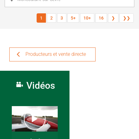
1
2
3
5+
10+
16
❯
❯❯
Producteurs et vente directe
Vidéos