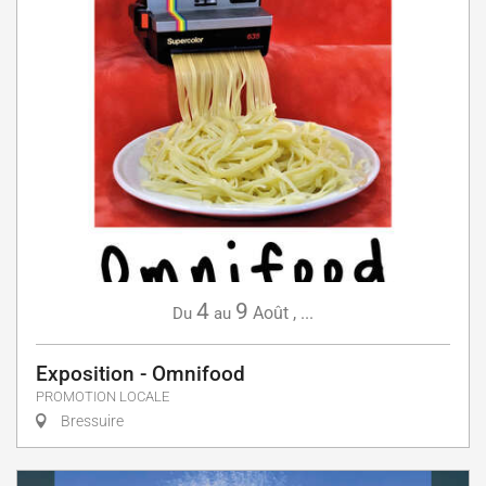
4
9
Août
,
...
Du
au
Exposition - Omnifood
PROMOTION LOCALE
Bressuire