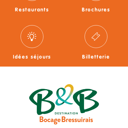
Restaurants
Brochures
Idées séjours
Billetterie