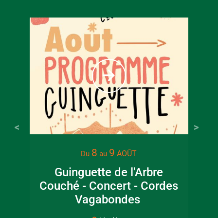
8
9
AOÛT
Du
au
Guinguette de l'Arbre
Couché - Concert - Cordes
ar
Vagabondes