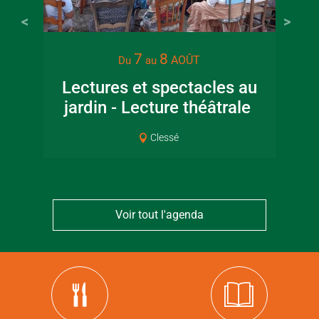
7
8
AOÛT
Du
au
Lectures et spectacles au
jardin - Lecture théâtrale
Co
Clessé
Voir tout l'agenda