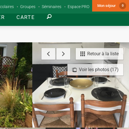
Mon séjour
0
colaires
Groupes
Séminaires
Espace PRO
ER
CARTE
Retour à la liste
Voir les photos (17)