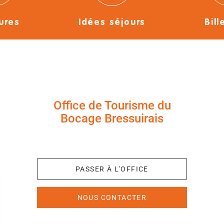
ures
Idées séjours
Bill
Office de Tourisme du
Bocage Bressuirais
+33 (0)5 49 65 10 27
PASSER À L'OFFICE
NOUS CONTACTER