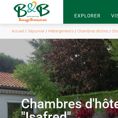
EXPLORER
VI
Accueil
/
Séjourner
/
Hébergements
/
Chambres dhôtes
/
Cha
Chambres d'hôt
"Isafred"