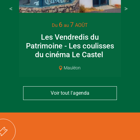
22 juin 2026
16 juin 2
6
7
AOÛT
Du
au
Visite guidée en
Fête de la
Les Vendredis du
Ma
canoë en Bocage
en Boc
Patrimoine - Les coulisses
Bressuirais
Bressui
du cinéma Le Castel
Mauléon
Voir tout l'agenda