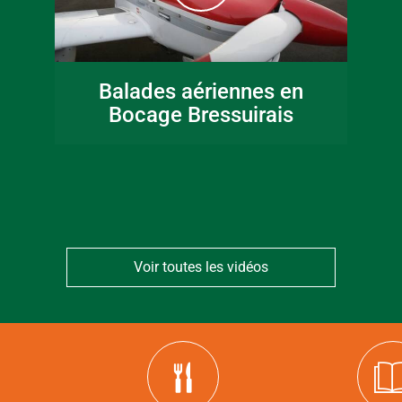
16 juin 2026
Fête de la musique
Balades aériennes en
en Bocage
Bocage Bressuirais
Bressuirais
Voir toutes les vidéos