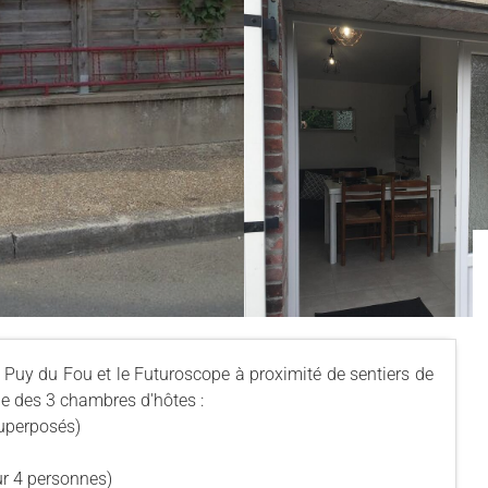
Puy du Fou et le Futuroscope à proximité de sentiers de
ne des 3 chambres d'hôtes :
superposés)
ur 4 personnes)