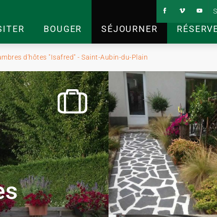
S
SITER
BOUGER
SÉJOURNER
RÉSERV
mbres d'hôtes "Isafred" - Saint-Aubin-du-Plain
es