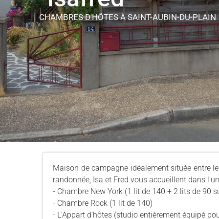
CHAMBRES D'HÔTES
À SAINT-AUBIN-DU-PLAIN
Maison de campagne idéalement située entre le 
randonnée, Isa et Fred vous accueillent dans l'u
- Chambre New York (1 lit de 140 + 2 lits de 90 
- Chambre Rock (1 lit de 140)
- L'Appart d'hôtes (studio entièrement équipé po