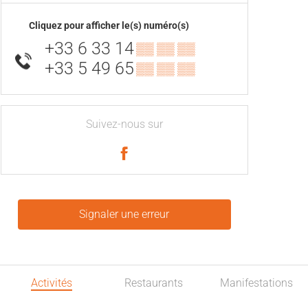
Cliquez pour afficher le(s) numéro(s)
+33 6 33 14
▒▒ ▒▒ ▒▒
+33 5 49 65
▒▒ ▒▒ ▒▒
Suivez-nous sur
Signaler une erreur
Activités
Restaurants
Manifestations