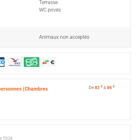
Terrasse
WC privés
Animaux non acceptés
€
€
De
82
à
86
personnes (Chambres
re 2026