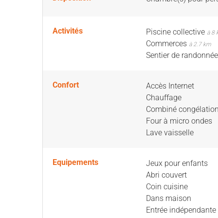
Activités
Piscine collective
à 8
Commerces
à 2.7 km
Sentier de randonné
Confort
Accès Internet
Chauffage
Combiné congélatio
Four à micro ondes
Lave vaisselle
Equipements
Jeux pour enfants
Abri couvert
Coin cuisine
Dans maison
Entrée indépendante