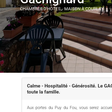
CHAMBRES D'HÔTES , MAISON
À COURLAY
Calme - Hospitalité - Générosité. Le 
toute la famille.
Aux portes du Puy du Fou, vous serez accueil