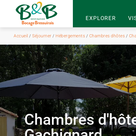
EXPLORER
VI
Accueil
/
Séjourner
/
Hébergements
/
Chambres dhôtes
/
Cha
Chambres d'hôt
Gachignard