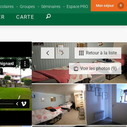
Mon séjour
0
colaires
Groupes
Séminaires
Espace PRO
ER
CARTE
Retour à la liste
Voir les photos (9)