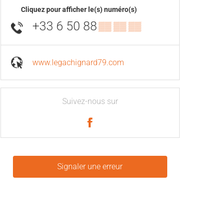
Cliquez pour afficher le(s) numéro(s)
+33 6 50 88
▒▒ ▒▒ ▒▒
www.legachignard79.com
Suivez-nous sur
Signaler une erreur