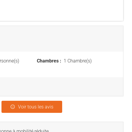
rsonne(s)
Chambres :
1 Chambre(s)
Voir tous les avis
onne à mobilité réduite