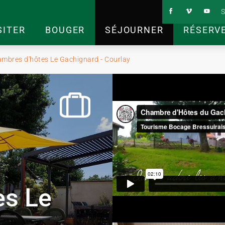
S
SITER
BOUGER
SÉJOURNER
RÉSERV
mbres d'hôtes Le Gachignard - Courlay
es Le