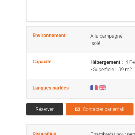
Environnement
A la campagne
Isolé
Capacité
Hébergement :
4 Pe
• Superficie :
39 m
2
Langues parlées
Réserver
Contacter par email
Disposition
Chambre(s) pour pers