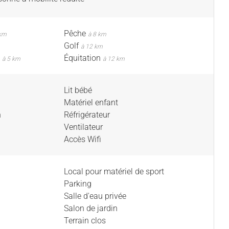
Pêche
 km
à 8 km
Golf
à 12 km
e
Équitation
à 5 km
à 12 km
Lit bébé
Matériel enfant
n
Réfrigérateur
Ventilateur
Accès Wifi
Local pour matériel de sport
Parking
Salle d'eau privée
Salon de jardin
Terrain clos