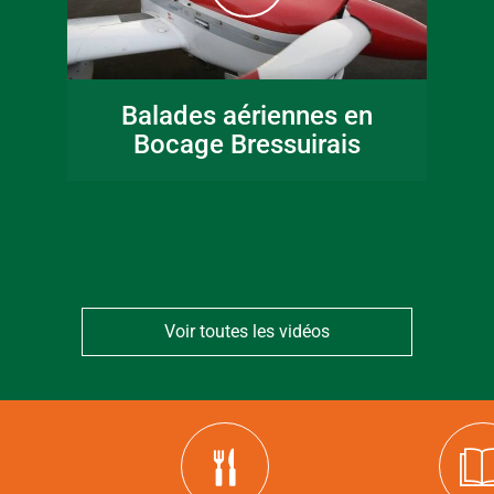
16 juin 2026
Fête de la musique
Balades aériennes en
en Bocage
Bocage Bressuirais
Bressuirais
Voir toutes les vidéos