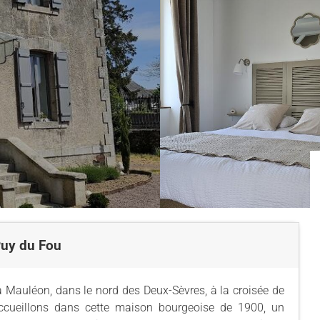
Puy du Fou
Mauléon, dans le nord des Deux-Sèvres, à la croisée de
ccueillons dans cette maison bourgeoise de 1900, un