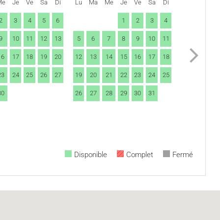
Me
Je
Ve
Sa
Di
Lu
Ma
Me
Je
Ve
Sa
Di
2
3
4
5
6
1
2
3
4
9
10
11
12
13
5
6
7
8
9
10
11
16
17
18
19
20
12
13
14
15
16
17
18
23
24
25
26
27
19
20
21
22
23
24
25
30
26
27
28
29
30
31
Disponible
Complet
Fermé