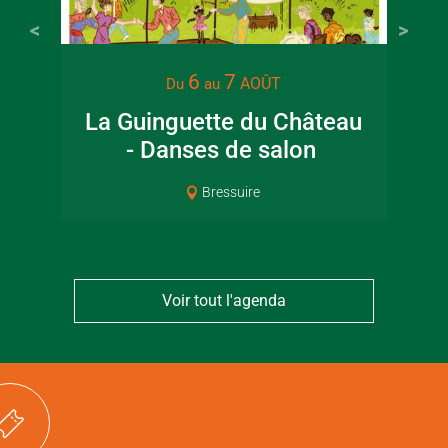
22 juin 2026
16 juin 2
6
7
AOÛT
Du
au
Visite guidée en
Fête de la
La Guinguette du Château
canoë en Bocage
en Boc
- Danses de salon
Pat
Bressuirais
Bressui
Bressuire
Voir tout l'agenda