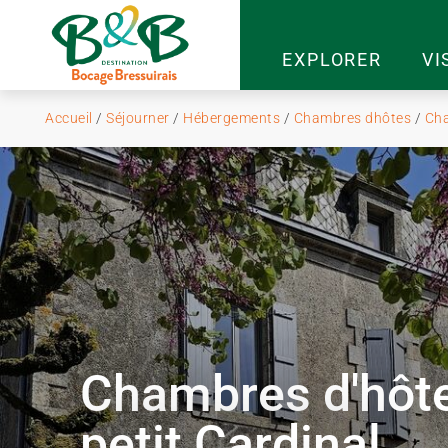
EXPLORER
VI
Accueil
/
Séjourner
/
Hébergements
/
Chambres dhôtes
/
Cha
Chambres d'hôt
petit Cardinal