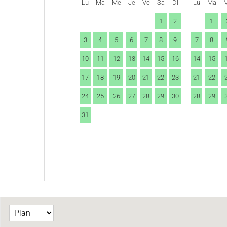
Lu
Ma
Me
Je
Ve
Sa
Di
Lu
Ma
1
2
1
3
4
5
6
7
8
9
7
8
10
11
12
13
14
15
16
14
15
17
18
19
20
21
22
23
21
22
24
25
26
27
28
29
30
28
29
31