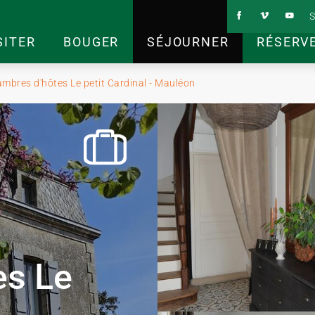
S
SITER
BOUGER
SÉJOURNER
RÉSERV
mbres d'hôtes Le petit Cardinal - Mauléon
es Le