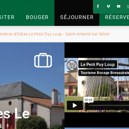
S
SITER
BOUGER
SÉJOURNER
RÉSERV
mbres d'hôtes Le Petit Puy Loup - Saint-Amand-sur-Sèvre
es Le