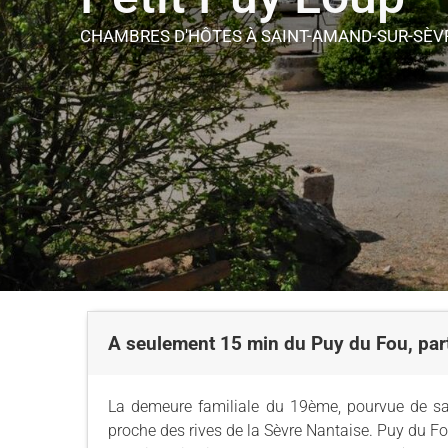
CHAMBRES D'HÔTES
À SAINT-AMAND-SUR-SÈV
A seulement 15 min du Puy du Fou, pa
La demeure familiale du 19ème, pourvue de sa 
proche des rives de la Sèvre Nantaise. Puy du F