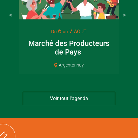
22 juin 2026
16 juin 2
6
7
AOÛT
Du
au
Visite guidée en
Fête de la
Marché des Producteurs
canoë en Bocage
en Boc
de Pays
Pat
Bressuirais
Bressui
Argentonnay
Voir tout l'agenda