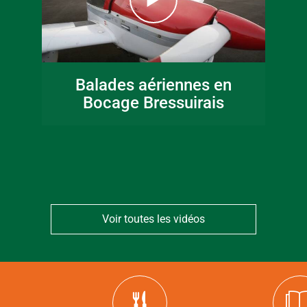
16 juin 2026
Fête de la musique
Balades aériennes en
en Bocage
Bocage Bressuirais
Bressuirais
Voir toutes les vidéos