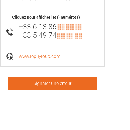
Cliquez pour afficher le(s) numéro(s)
+33 6 13 86
▒▒ ▒▒ ▒▒
+33 5 49 74
▒▒ ▒▒ ▒▒
www.lepuyloup.com
Signaler une erreur