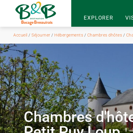
EXPLORER
VI
Accueil
/
Séjourner
/
Hébergements
/
Chambres dhôtes
/
Cha
Chambres d'hôt
Petit Puy Loup