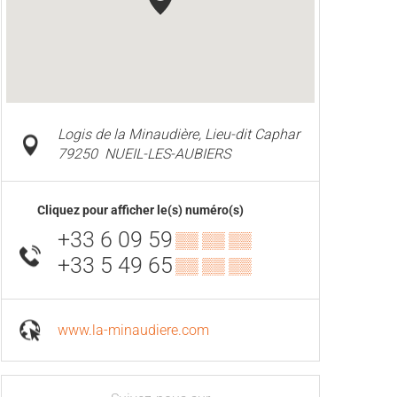
Logis de la Minaudière, Lieu-dit Caphar
79250
NUEIL-LES-AUBIERS
Cliquez pour afficher le(s) numéro(s)
+33 6 09 59
▒▒ ▒▒ ▒▒
+33 5 49 65
▒▒ ▒▒ ▒▒
www.la-minaudiere.com