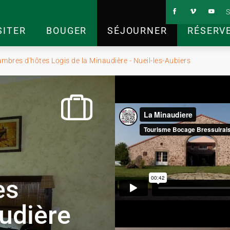
S
SITER
BOUGER
SÉJOURNER
RÉSERV
mbres d'hôtes Logis de la Minaudière - Nueil-les-Aubiers
es
udière