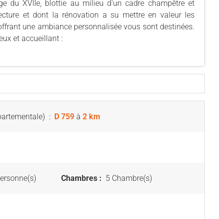
e du XVIIe, blottie au milieu d'un cadre champêtre et
tecture et dont la rénovation a su mettre en valeur les
ffrant une ambiance personnalisée vous sont destinées.
ux et accueillant :
partementale)
:
D 759
à
2 km
ersonne(s)
Chambres :
5 Chambre(s)