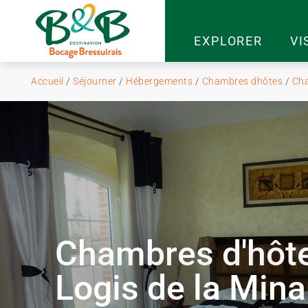
EXPLORER
VI
Accueil
/
Séjourner
/
Hébergements
/
Chambres dhôtes
/
Cha
Chambres d'hôt
Logis de la Mina