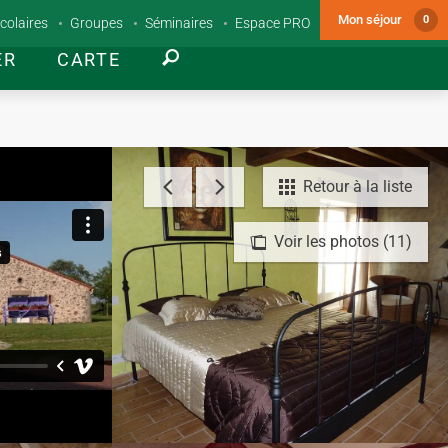
Mon séjour
0
colaires
Groupes
Séminaires
Espace PRO
ER
CARTE
Retour à la liste
Voir les photos (11)