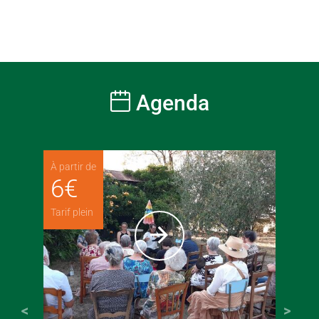
Agenda
À partir de
6
€
Tarif plein