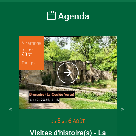
Agenda
À partir de
5
€
Tarif plein
5
6
AOÛT
Du
au
Visites d'histoire(s) - La