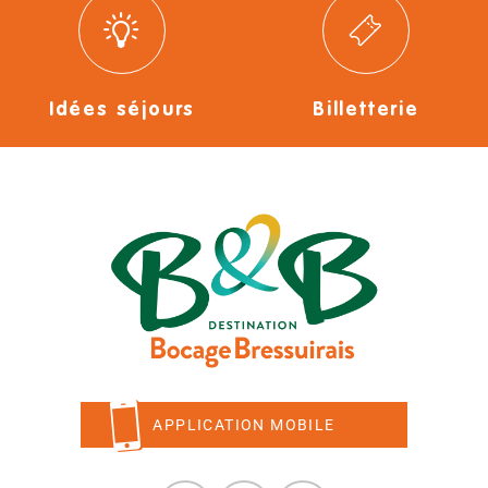
Idées séjours
Billetterie
APPLICATION MOBILE