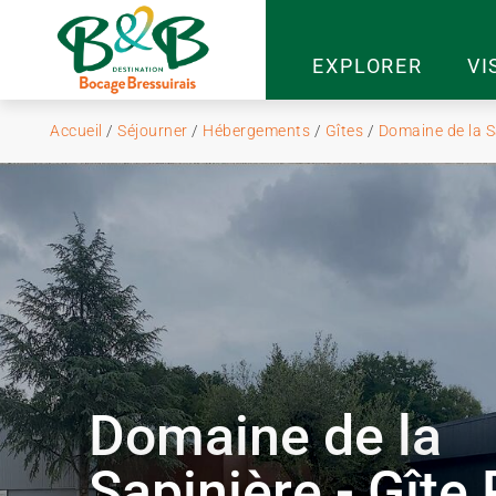
EXPLORER
VI
Accueil
/
Séjourner
/
Hébergements
/
Gîtes
/
Domaine de la Sa
Domaine de la
Sapinière - Gîte