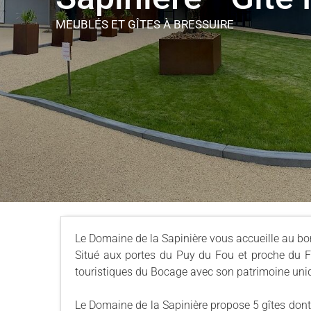
MEUBLÉS ET GÎTES
À BRESSUIRE
Le Domaine de la Sapinière vous accueille au bo
Situé aux portes du Puy du Fou et proche du Fu
touristiques du Bocage avec son patrimoine uniq
Le Domaine de la Sapinière propose 5 gîtes dont