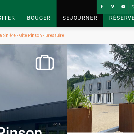
S
SITER
BOUGER
SÉJOURNER
RÉSERV
pinière - Gîte Pinson - Bressuire
 Pinson