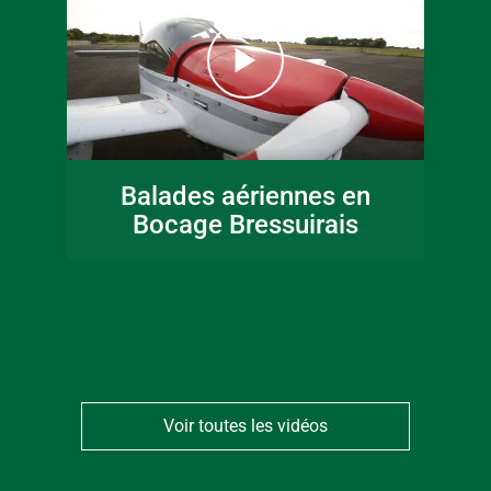
16 juin 2026
Fête de la musique
Balades aériennes en
en Bocage
Bocage Bressuirais
Bressuirais
Voir toutes les vidéos