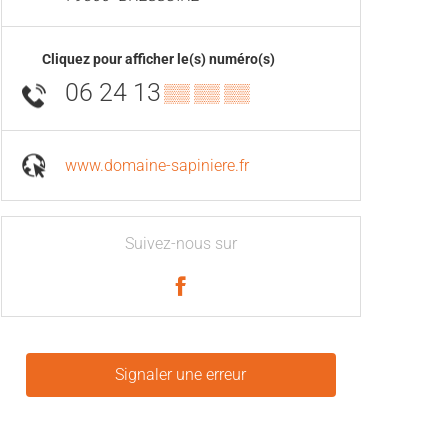
Cliquez pour afficher le(s) numéro(s)
06 24 13
▒▒ ▒▒ ▒▒
www.domaine-sapiniere.fr
Suivez-nous sur
Signaler une erreur