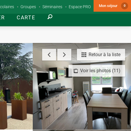
Mon séjour
0
colaires
Groupes
Séminaires
Espace PRO
ER
CARTE
Retour à la liste
Voir les photos (11)