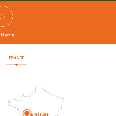
etterie
FRANCE
NOUVELLE-AQUITAINE
DEUX-SÈVRES
Paris
Bressuire