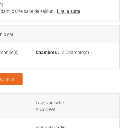
m)
ant, d’une salle de séjour...
Lire la suite
an d'eau
rsonne(s)
Chambres :
2 Chambre(s)
les avis
Lave vaisselle
Accès Wifi
Salon de jardin