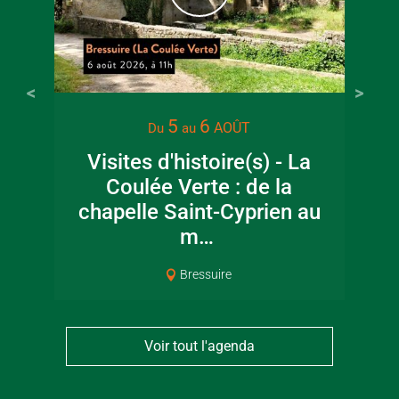
22 juin 2026
16 juin 2
5
6
AOÛT
Du
au
Visite guidée en
Fête de la
Visites d'histoire(s) - La
canoë en Bocage
en Boc
Coulée Verte : de la
Bressuirais
Bressui
chapelle Saint-Cyprien au
m…
Bressuire
Voir tout l'agenda