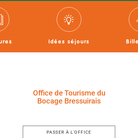
ures
Idées séjours
Bill
Office de Tourisme du
Bocage Bressuirais
+33 (0)5 49 65 10 27
PASSER À L'OFFICE