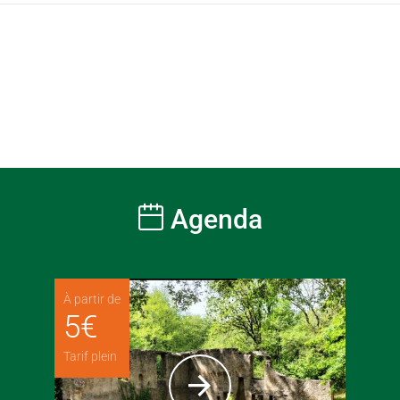
Agenda
À partir de
5
€
Tarif plein