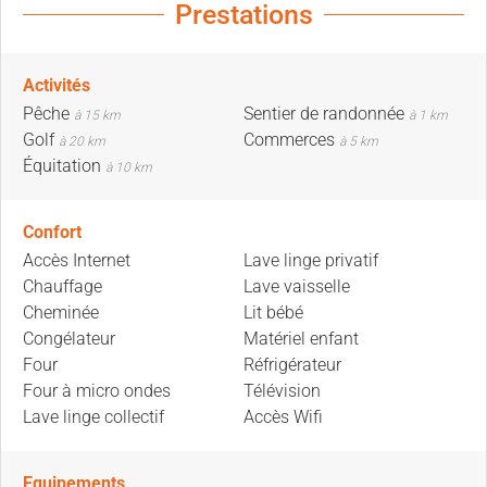
Prestations
Activités
Pêche
Sentier de randonnée
à 15 km
à 1 km
Golf
Commerces
à 20 km
à 5 km
Équitation
à 10 km
Confort
Accès Internet
Lave linge privatif
Chauffage
Lave vaisselle
Cheminée
Lit bébé
Congélateur
Matériel enfant
Four
Réfrigérateur
Four à micro ondes
Télévision
Lave linge collectif
Accès Wifi
Equipements