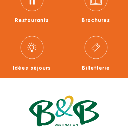
Restaurants
Brochures
Idées séjours
Billetterie