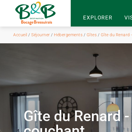
EXPLORER
VI
Accueil
/
Séjourner
/
Hébergements
/
Gîtes
/
Gîte du Renard 
Gîte du Renard - 
couchant