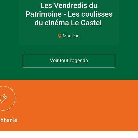
Les Vendredis du
Mus
canoë en Bocage
en Boc
Patrimoine - Les coulisses
Bressuirais
Bressui
du cinéma Le Castel
Mauléon
Voir tout l'agenda
etterie