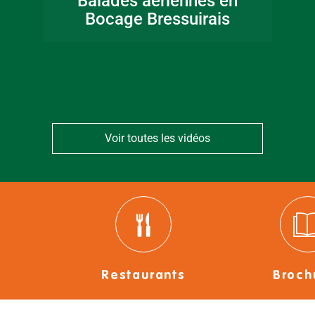
Balades aériennes en
en Bocage
Bocage Bressuirais
Bressuirais
Voir toutes les vidéos
Restaurants
Broch