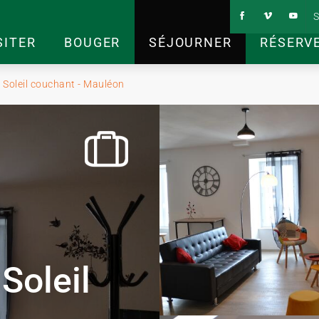
S
SITER
BOUGER
SÉJOURNER
RÉSERV
- Soleil couchant - Mauléon
Soleil