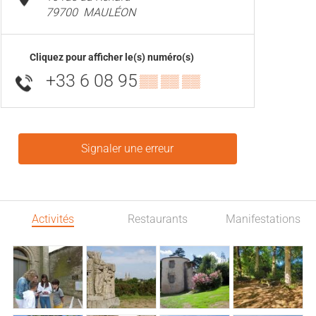
79700
MAULÉON
Cliquez pour afficher le(s) numéro(s)
+33 6 08 95
▒▒ ▒▒ ▒▒
Signaler une erreur
Activités
Restaurants
Manifestations