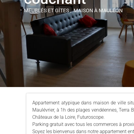
MEUBLÉS ET GÎTES , MAISON
À MAULÉON
Appartement atypique dans maison de ville sit
Maulévrier, à 1h des plages vendéennes, Terra B
Châteaux de la Loire, Futuroscope.
Parking gratuit avec tous les commerces à proxi
Soyez les bienvenus dans notre appartement ent