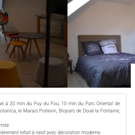
ué à 20 min du Puy du Fou, 10 min du Parc Oriental de
otanica, le Marais Poitevin, Bioparc de Doué la Fontaine,
mité.
ièrement refait à neuf avec décoration moderne.