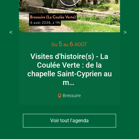
22 juin 2026
16 juin 2
5
6
AOÛT
Du
au
Visite guidée en
Fête de la
Visites d'histoire(s) - La
canoë en Bocage
en Boc
Coulée Verte : de la
Bressuirais
Bressui
chapelle Saint-Cyprien au
m…
Bressuire
Voir tout l'agenda