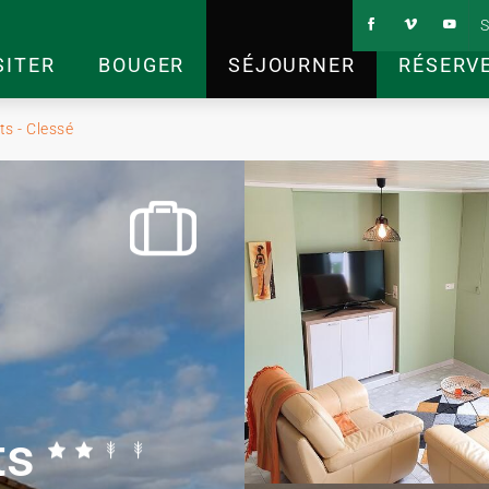
S
SITER
BOUGER
SÉJOURNER
RÉSERV
ts - Clessé
ts