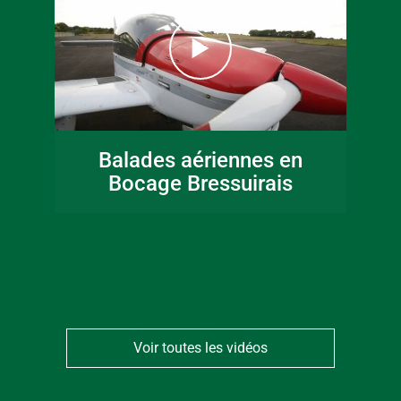
16 juin 2026
Fête de la musique
Balades aériennes en
en Bocage
Bocage Bressuirais
Bressuirais
Voir toutes les vidéos