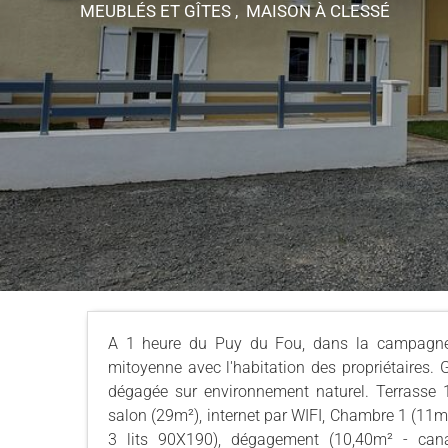
MEUBLÉS ET GÎTES , MAISON
À CLESSÉ
A 1 heure du Puy du Fou, dans la campagne gâ
mitoyenne avec l'habitation des propriétaires. G
dégagée sur environnement naturel. Terrasse 1
salon (29m²), internet par WIFI, Chambre 1 (11m
3 lits 90X190), dégagement (10,40m² - cana