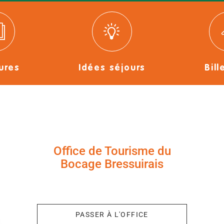
ures
Idées séjours
Bill
Office de Tourisme du
Bocage Bressuirais
+33 (0)5 49 65 10 27
PASSER À L'OFFICE