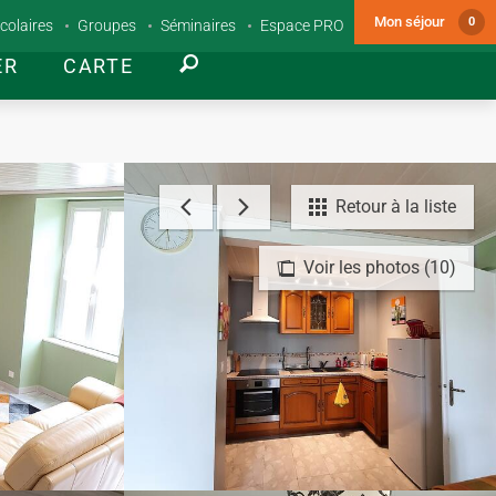
Mon séjour
0
colaires
Groupes
Séminaires
Espace PRO
ER
CARTE
Retour à la liste
Voir les photos (10)