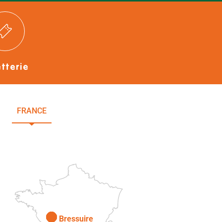
etterie
FRANCE
NOUVELLE-AQUITAINE
DEUX-SÈVRES
Paris
Bressuire