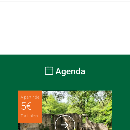
Agenda
À partir de
5
€
Tarif plein