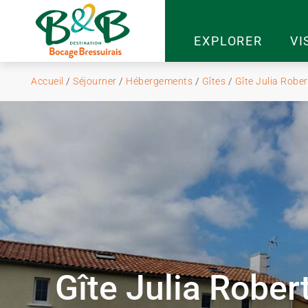
EXPLORER
VI
Accueil
/
Séjourner
/
Hébergements
/
Gîtes
/
Gîte Julia Rober
Gîte Julia Rober