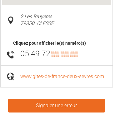
2 Les Bruyères
79350
CLESSÉ
Cliquez pour afficher le(s) numéro(s)
05 49 72
▒▒ ▒▒ ▒▒
www.gites-de-france-deux-sevres.com
Signaler une erreur