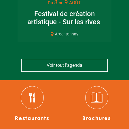
8
9
AOÛT
Du
au
Festival de création
artistique - Sur les rives
Cou
Argentonnay
Voir tout l'agenda
Restaurants
Brochures