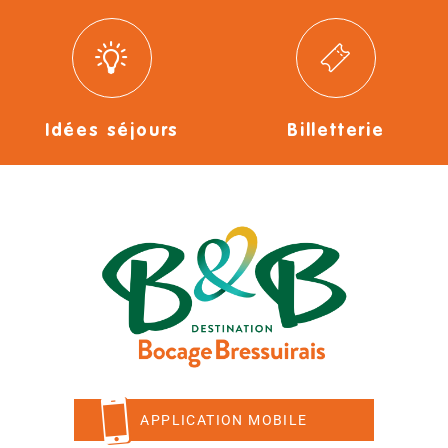
Idées séjours
Billetterie
APPLICATION MOBILE