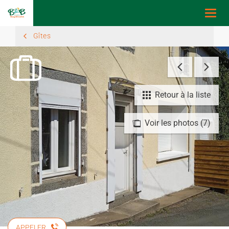
Togg
navi
Gîtes
Retour à la liste
Voir les photos (7)
APPELER