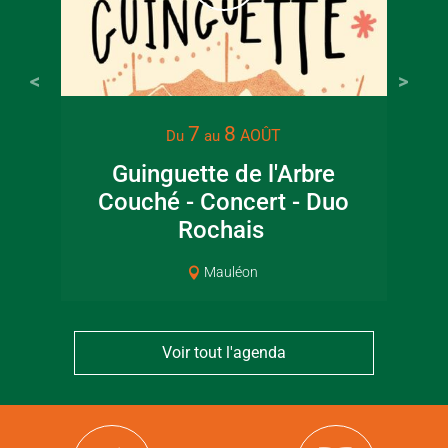
7
8
AOÛT
Du
au
Guinguette de l'Arbre
Lec
Couché - Concert - Duo
jar
Rochais
Mauléon
Voir tout l'agenda