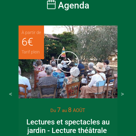
Agenda
À partir de
6
€
Tarif plein
7
8
AOÛT
Du
au
Lectures et spectacles au
jardin - Lecture théâtrale
Co