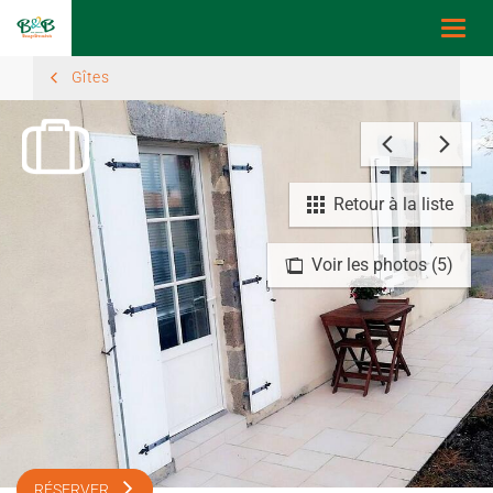
Togg
navi
Gîtes
Retour à la liste
Voir les photos (5)
RÉSERVER