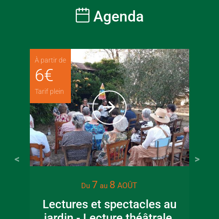
Agenda
À partir de
6
€
Tarif plein
7
8
AOÛT
Du
au
Lectures et spectacles au
jardin - Lecture théâtrale
Co