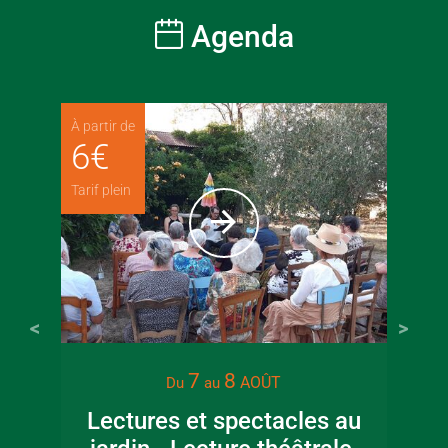
Agenda
À partir de
6
€
Tarif plein
7
8
AOÛT
Du
au
Lectures et spectacles au