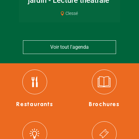
jardin - Lecture théâtrale
Co
Clessé
Voir tout l'agenda
Restaurants
Brochures